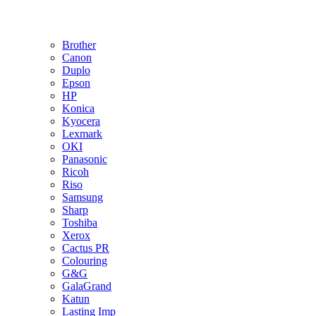
Brother
Canon
Duplo
Epson
HP
Konica
Kyocera
Lexmark
OKI
Panasonic
Ricoh
Riso
Samsung
Sharp
Toshiba
Xerox
Cactus PR
Colouring
G&G
GalaGrand
Katun
Lasting Imp