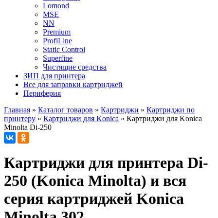
Lomond
MSE
NN
Premium
ProfiLine
Static Control
Superfine
Чистящие средства
ЗИП для принтера
Все для заправки картриджей
Периферия
Главная
»
Каталог товаров
»
Картриджи
»
Картриджи по
принтеру
»
Картриджи для Konica
»
Картриджи для Konica
Minolta Di-250
Картриджи для принтера Di-
250 (Konica Minolta) и вся
серия картриджей Konica
Minolta 302