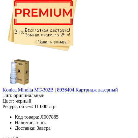
Konica Minolta MT-302B | 8936404 Картридж лазерный
Тип:
оригинальный
Цвет:
черный
Ресурс, объем:
11 000 стр
Код товара:
Л007865
Наличие:
5 шт.
Доставка:
Завтра