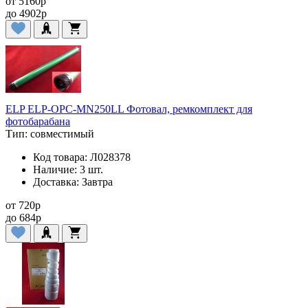
от
5160
p
до
4902
p
ELP ELP-OPC-MN250LL Фотовал, ремкомплект для
фотобарабана
Тип:
совместимый
Код товара:
Л028378
Наличие:
3 шт.
Доставка:
Завтра
от
720
p
до
684
p