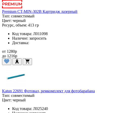
Premium CT-MIN-302B Картридж лазерный
Тип:
совместимый
Цвет:
черный
Ресурс, объем:
413 гр
Код товара:
Л011098
Наличие:
запросить
Доставка:
от
1280
p
до
1216
p
Katun 22691 Фотовал, ремкомплект для фотобарабана
Тип:
совместимый
Цвет:
черный
Код товара:
Л025240