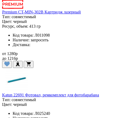
Premium CT-MIN-302B Картридж лазерный
Тип:
совместимый
Цвет:
черный
Ресурс, объем:
413 гр
Код товара:
Л011098
Наличие:
запросить
Доставка:
от
1280
p
до
1216
p
Katun 22691 Фотовал, ремкомплект для фотобарабана
Тип:
совместимый
Цвет:
черный
Код товара:
Л025240