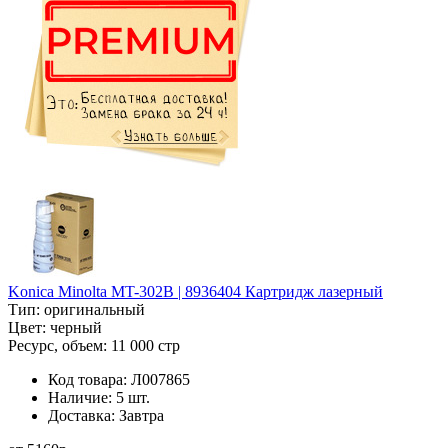
Konica Minolta MT-302B | 8936404 Картридж лазерный
Тип:
оригинальный
Цвет:
черный
Ресурс, объем:
11 000 стр
Код товара:
Л007865
Наличие:
5 шт.
Доставка:
Завтра