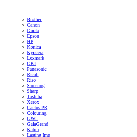
Brother
Canon
Duplo
Epson
HP
Konica
Kyocera
Lexmark
OKI
Panasonic
Ricoh
Riso
Samsung
Sharp
Toshiba
Xerox
Cactus PR
Colouring
G&G
GalaGrand
Katun
Lasting Imp