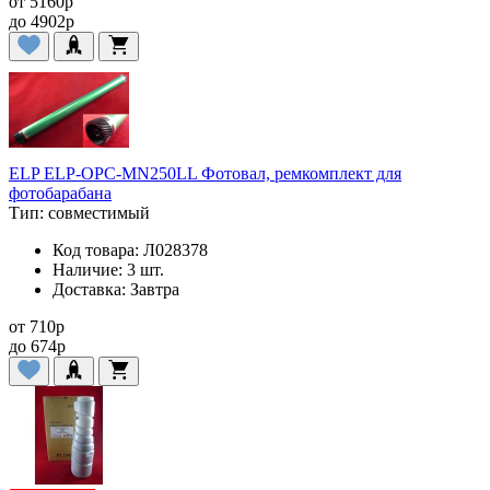
от
5160
p
до
4902
p
ELP ELP-OPC-MN250LL Фотовал, ремкомплект для
фотобарабана
Тип:
совместимый
Код товара:
Л028378
Наличие:
3 шт.
Доставка:
Завтра
от
710
p
до
674
p