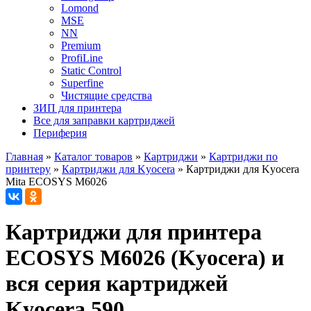
Lomond
MSE
NN
Premium
ProfiLine
Static Control
Superfine
Чистящие средства
ЗИП для принтера
Все для заправки картриджей
Периферия
Главная
»
Каталог товаров
»
Картриджи
»
Картриджи по
принтеру
»
Картриджи для Kyocera
»
Картриджи для Kyocera
Mita ECOSYS M6026
Картриджи для принтера
ECOSYS M6026 (Kyocera) и
вся серия картриджей
Kyocera 590