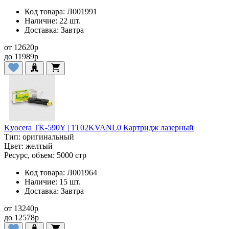
Код товара:
Л001991
Наличие:
22 шт.
Доставка:
Завтра
от
12620
p
до
11989
p
Kyocera TK-590Y | 1T02KVANL0 Картридж лазерный
Тип:
оригинальный
Цвет:
желтый
Ресурс, объем:
5000 стр
Код товара:
Л001964
Наличие:
15 шт.
Доставка:
Завтра
от
13240
p
до
12578
p