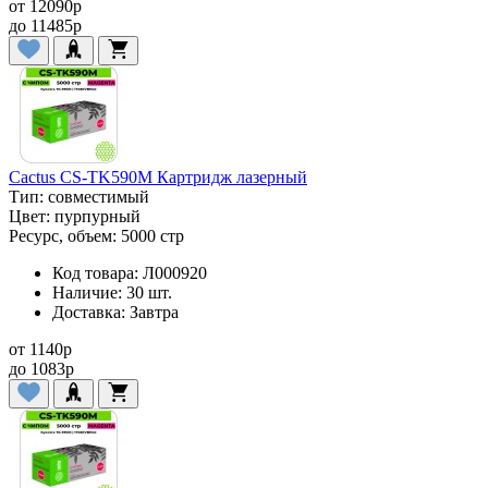
от
12090
p
до
11485
p
Cactus CS-TK590M Картридж лазерный
Тип:
совместимый
Цвет:
пурпурный
Ресурс, объем:
5000 стр
Код товара:
Л000920
Наличие:
30 шт.
Доставка:
Завтра
от
1140
p
до
1083
p