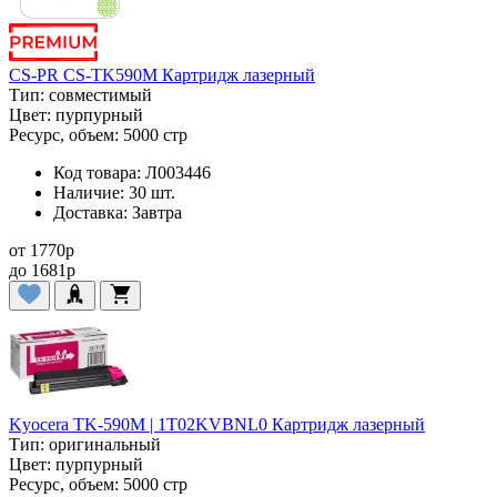
CS-PR CS-TK590M Картридж лазерный
Тип:
совместимый
Цвет:
пурпурный
Ресурс, объем:
5000 стр
Код товара:
Л003446
Наличие:
30 шт.
Доставка:
Завтра
от
1770
p
до
1681
p
Kyocera TK-590M | 1T02KVBNL0 Картридж лазерный
Тип:
оригинальный
Цвет:
пурпурный
Ресурс, объем:
5000 стр