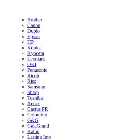
Brother
Canon
Duplo
Epson
HP
Konica
Kyocera
Lexmark
OKI
Panasonic
Ricoh
Riso
Samsung
Sharp
Toshiba
Xerox
Cactus PR
Colouring
G&G
GalaGrand
Katun
Lasting Imp