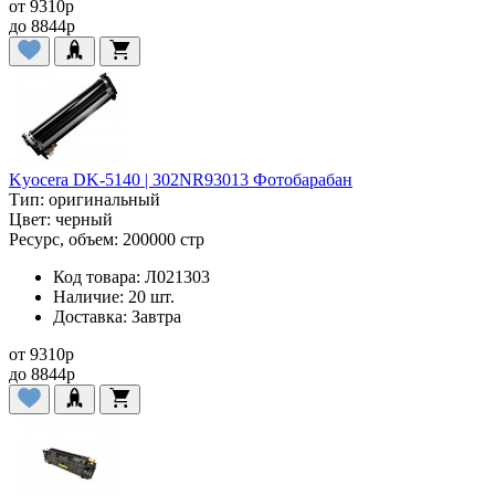
от
9310
p
до
8844
p
Kyocera DK-5140 | 302NR93013 Фотобарабан
Тип:
оригинальный
Цвет:
черный
Ресурс, объем:
200000 стр
Код товара:
Л021303
Наличие:
20 шт.
Доставка:
Завтра
от
9310
p
до
8844
p