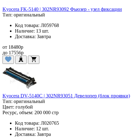
Kyocera FK-5140 | 302NR93092 Фьюзер - узел фиксации
Тип:
оригинальный
Код товара:
Л059768
Наличие:
13 шт.
Доставка:
Завтра
от
18480
p
до
17556
p
Kyocera DV-5140C | 302NR93051 Девелопер (блок проявки)
Тип:
оригинальный
Цвет:
голубой
Ресурс, объем:
200 000 стр
Код товара:
Л020765
Наличие:
12 шт.
Доставка:
Завтра