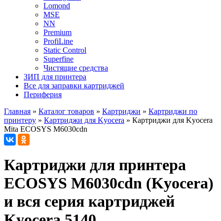
Lomond
MSE
NN
Premium
ProfiLine
Static Control
Superfine
Чистящие средства
ЗИП для принтера
Все для заправки картриджей
Периферия
Главная
»
Каталог товаров
»
Картриджи
»
Картриджи по
принтеру
»
Картриджи для Kyocera
»
Картриджи для Kyocera
Mita ECOSYS M6030cdn
Картриджи для принтера
ECOSYS M6030cdn (Kyocera)
и вся серия картриджей
Kyocera 5140