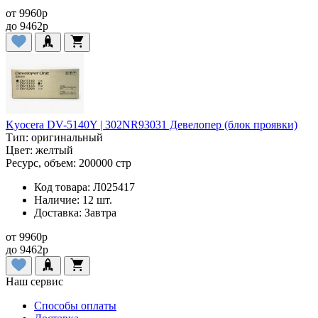
от
9960
p
до
9462
p
Kyocera DV-5140Y | 302NR93031 Девелопер (блок проявки)
Тип:
оригинальный
Цвет:
желтый
Ресурс, объем:
200000 стр
Код товара:
Л025417
Наличие:
12 шт.
Доставка:
Завтра
от
9960
p
до
9462
p
Наш сервис
Способы оплаты