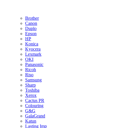
Brother
Canon
Duplo
Epson
HP
Konica
Kyocera
Lexmark
OKI
Panasonic
Ricoh
Riso
Samsung
Sharp
Toshiba
Xerox
Cactus PR
Colouring
G&G
GalaGrand
Katun
Lasting Imp