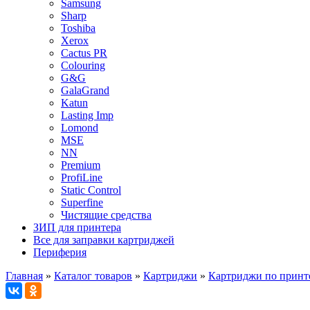
Samsung
Sharp
Toshiba
Xerox
Cactus PR
Colouring
G&G
GalaGrand
Katun
Lasting Imp
Lomond
MSE
NN
Premium
ProfiLine
Static Control
Superfine
Чистящие средства
ЗИП для принтера
Все для заправки картриджей
Периферия
Главная
»
Каталог товаров
»
Картриджи
»
Картриджи по принт