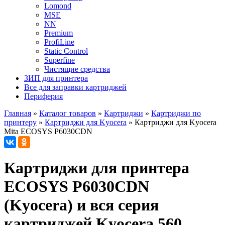
Lomond
MSE
NN
Premium
ProfiLine
Static Control
Superfine
Чистящие средства
ЗИП для принтера
Все для заправки картриджей
Периферия
Главная
»
Каталог товаров
»
Картриджи
»
Картриджи по
принтеру
»
Картриджи для Kyocera
»
Картриджи для Kyocera
Mita ECOSYS P6030CDN
Картриджи для принтера
ECOSYS P6030CDN
(Kyocera) и вся серия
картриджей Kyocera 560