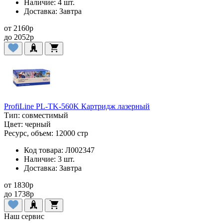
Наличие:
4 шт.
Доставка:
Завтра
от
2160
p
до
2052
p
ProfiLine PL-TK-560K Картридж лазерный
Тип:
совместимый
Цвет:
черный
Ресурс, объем:
12000 стр
Код товара:
Л002347
Наличие:
3 шт.
Доставка:
Завтра
от
1830
p
до
1738
p
Наш сервис