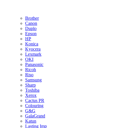
Brother
Canon
Duplo
Epson
HP
Konica
Kyocera
Lexmark
OKI
Panasonic
Ricoh
Riso
Samsung
Sharp
Toshiba
Xerox
Cactus PR
Colouring
G&G
GalaGrand
Katun
Lasting Imp