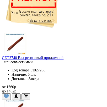
CET3748 Вал резиновый прижимной
Тип:
совместимый
Код товара:
Л027263
Наличие:
6 шт.
Доставка:
Завтра
от
1560
p
до
1482
p