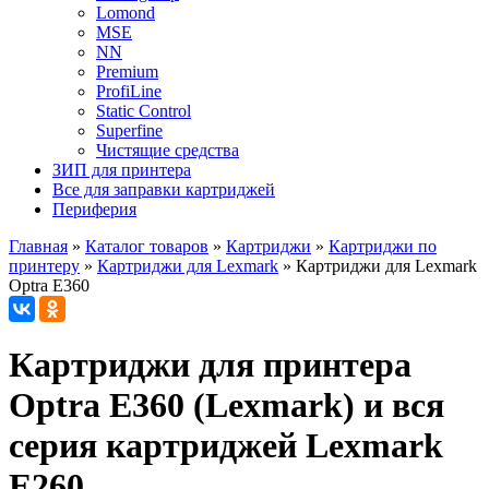
Lomond
MSE
NN
Premium
ProfiLine
Static Control
Superfine
Чистящие средства
ЗИП для принтера
Все для заправки картриджей
Периферия
Главная
»
Каталог товаров
»
Картриджи
»
Картриджи по
принтеру
»
Картриджи для Lexmark
»
Картриджи для Lexmark
Optra E360
Картриджи для принтера
Optra E360 (Lexmark) и вся
серия картриджей Lexmark
E260