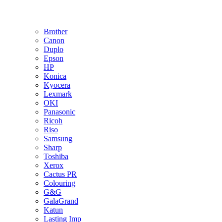
Brother
Canon
Duplo
Epson
HP
Konica
Kyocera
Lexmark
OKI
Panasonic
Ricoh
Riso
Samsung
Sharp
Toshiba
Xerox
Cactus PR
Colouring
G&G
GalaGrand
Katun
Lasting Imp