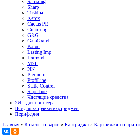
Samsung
Sharp
Toshiba
Xerox
Cactus PR
Colouring
G&G
GalaGrand
Katun
Lasting Imp
Lomond
MSE
NN
Premium
ProfiLine
Static Control
Superfine
Чистящие средства
ЗИП для принтера
Все для заправки картриджей
Периферия
Главная
»
Каталог товаров
»
Картриджи
»
Картриджи по принт