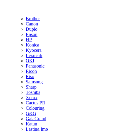
Brother
Canon
Duplo
Epson
HP
Konica
Kyocera
Lexmark
OKI
Panasonic
Ricoh
Riso
Samsung
Sharp
Toshiba
Xerox
Cactus PR
Colouring
G&G
GalaGrand
Katun
Lasting Imp