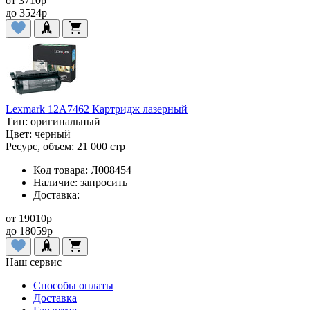
от
3710
p
до
3524
p
Lexmark 12A7462 Картридж лазерный
Тип:
оригинальный
Цвет:
черный
Ресурс, объем:
21 000 стр
Код товара:
Л008454
Наличие:
запросить
Доставка:
от
19010
p
до
18059
p
Наш сервис
Способы оплаты
Доставка