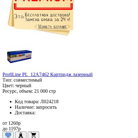
ProfiLine PL_12A7462 Картридж лазерный
Тип:
совместимый
Цвет:
черный
Ресурс, объем:
21 000 стр
Код товара:
Л024218
Наличие:
запросить
Доставка:
от
1260
p
до
1197
p