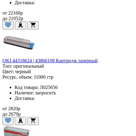
Доставка:
от
22160
p
до
21052
p
OKI 44318624 | 43866108 Картридж лазерный
Тип:
оригинальный
Цвет:
черный
Ресурс, объем:
11000 стр
Код товара:
Л025656
Наличие:
запросить
Доставка:
от
2820
p
до
2679
p