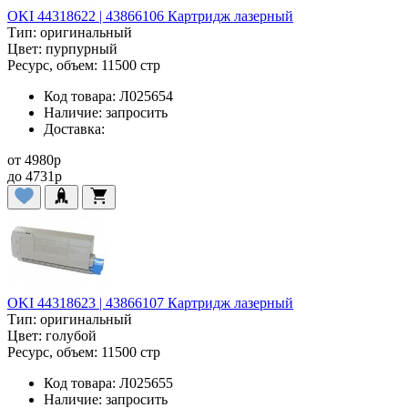
OKI 44318622 | 43866106 Картридж лазерный
Тип:
оригинальный
Цвет:
пурпурный
Ресурс, объем:
11500 стр
Код товара:
Л025654
Наличие:
запросить
Доставка:
от
4980
p
до
4731
p
OKI 44318623 | 43866107 Картридж лазерный
Тип:
оригинальный
Цвет:
голубой
Ресурс, объем:
11500 стр
Код товара:
Л025655
Наличие:
запросить