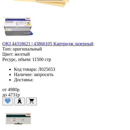
OKI 44318621 | 43866105 Картридж лазерный
Тип:
оригинальный
Цвет:
желтый
Ресурс, объем:
11500 стр
Код товара:
Л025653
Наличие:
запросить
Доставка:
от
4980
p
до
4731
p