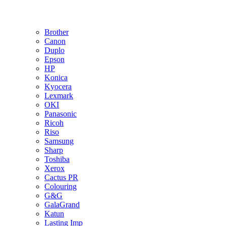
Brother
Canon
Duplo
Epson
HP
Konica
Kyocera
Lexmark
OKI
Panasonic
Ricoh
Riso
Samsung
Sharp
Toshiba
Xerox
Cactus PR
Colouring
G&G
GalaGrand
Katun
Lasting Imp