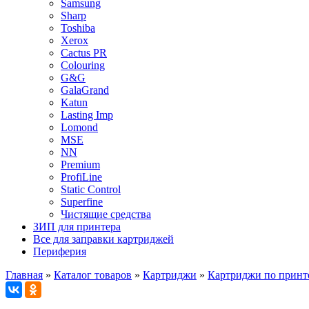
Samsung
Sharp
Toshiba
Xerox
Cactus PR
Colouring
G&G
GalaGrand
Katun
Lasting Imp
Lomond
MSE
NN
Premium
ProfiLine
Static Control
Superfine
Чистящие средства
ЗИП для принтера
Все для заправки картриджей
Периферия
Главная
»
Каталог товаров
»
Картриджи
»
Картриджи по принт