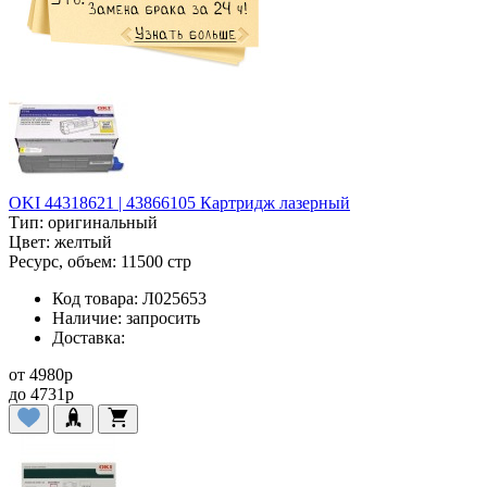
OKI 44318621 | 43866105 Картридж лазерный
Тип:
оригинальный
Цвет:
желтый
Ресурс, объем:
11500 стр
Код товара:
Л025653
Наличие:
запросить
Доставка:
от
4980
p
до
4731
p