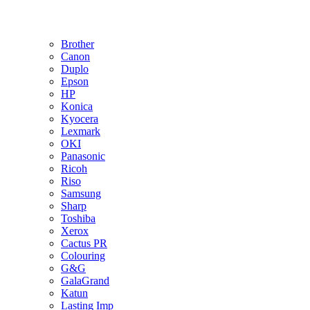
Brother
Canon
Duplo
Epson
HP
Konica
Kyocera
Lexmark
OKI
Panasonic
Ricoh
Riso
Samsung
Sharp
Toshiba
Xerox
Cactus PR
Colouring
G&G
GalaGrand
Katun
Lasting Imp