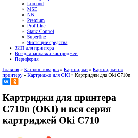
Lomond
MSE
NN
Premium
ProfiLine
Static Control
Superfine
Чистящие средства
ЗИП для принтера
Все для заправки картриджей
Периферия
Главная
»
Каталог товаров
»
Картриджи
»
Картриджи по
принтеру
»
Картриджи для OKI
»
Картриджи для Oki C710n
Картриджи для принтера
C710n (OKI) и вся серия
картриджей Oki C710