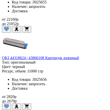
Код товара:
Л025655
Наличие:
запросить
Доставка:
от
22160
p
до
21052
p
OKI 44318624 | 43866108 Картридж лазерный
Тип:
оригинальный
Цвет:
черный
Ресурс, объем:
11000 стр
Код товара:
Л025656
Наличие:
запросить
Доставка:
от
2820
p
до
2679
p