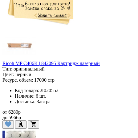
Ricoh MP C406K | 842095 Картридж лазерный
Тип:
оригинальный
Цвет:
черный
Ресурс, объем:
17000 стр
Код товара:
Л020552
Наличие:
6 шт.
Доставка:
Завтра
от
6280
p
до
5966
p