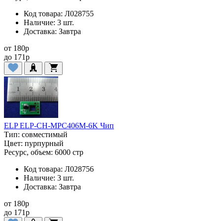
Код товара:
Л028755
Наличие:
3 шт.
Доставка:
Завтра
от
180
p
до
171
p
ELP ELP-CH-MPC406M-6K Чип
Тип:
совместимый
Цвет:
пурпурный
Ресурс, объем:
6000 стр
Код товара:
Л028756
Наличие:
3 шт.
Доставка:
Завтра
от
180
p
до
171
p