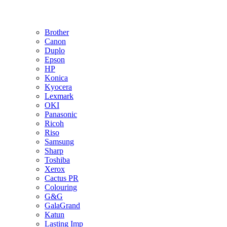
Brother
Canon
Duplo
Epson
HP
Konica
Kyocera
Lexmark
OKI
Panasonic
Ricoh
Riso
Samsung
Sharp
Toshiba
Xerox
Cactus PR
Colouring
G&G
GalaGrand
Katun
Lasting Imp