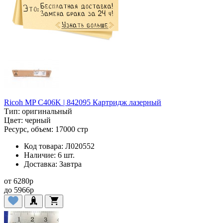
Ricoh MP C406K | 842095 Картридж лазерный
Тип:
оригинальный
Цвет:
черный
Ресурс, объем:
17000 стр
Код товара:
Л020552
Наличие:
6 шт.
Доставка:
Завтра
от
6280
p
до
5966
p