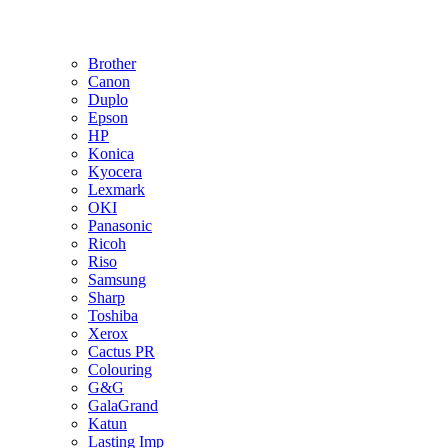
Brother
Canon
Duplo
Epson
HP
Konica
Kyocera
Lexmark
OKI
Panasonic
Ricoh
Riso
Samsung
Sharp
Toshiba
Xerox
Cactus PR
Colouring
G&G
GalaGrand
Katun
Lasting Imp