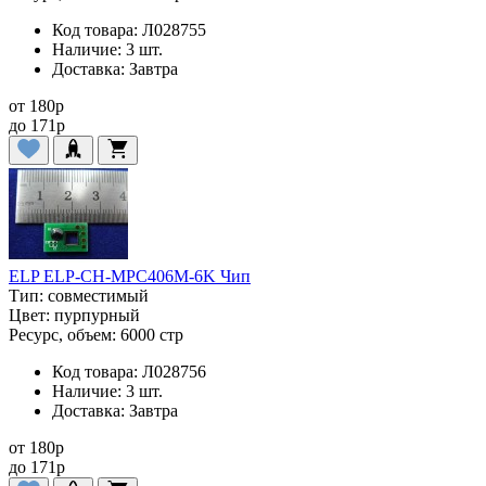
Код товара:
Л028755
Наличие:
3 шт.
Доставка:
Завтра
от
180
p
до
171
p
ELP ELP-CH-MPC406M-6K Чип
Тип:
совместимый
Цвет:
пурпурный
Ресурс, объем:
6000 стр
Код товара:
Л028756
Наличие:
3 шт.
Доставка:
Завтра
от
180
p
до
171
p