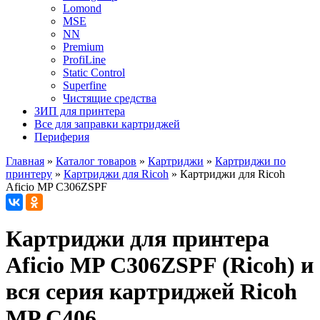
Lomond
MSE
NN
Premium
ProfiLine
Static Control
Superfine
Чистящие средства
ЗИП для принтера
Все для заправки картриджей
Периферия
Главная
»
Каталог товаров
»
Картриджи
»
Картриджи по
принтеру
»
Картриджи для Ricoh
»
Картриджи для Ricoh
Aficio MP C306ZSPF
Картриджи для принтера
Aficio MP C306ZSPF (Ricoh) и
вся серия картриджей Ricoh
MP C406