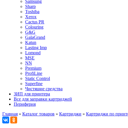
Samsung
Sharp
Toshiba
Xerox
Cactus PR
Colouring
G&G
GalaGrand
Katun
Lasting Imp
Lomond
MSE
NN
Premium
ProfiLine
Static Control
Superfine
Чистящие средства
ЗИП для принтера
Все для заправки картриджей
Периферия
Главная
»
Каталог товаров
»
Картриджи
»
Картриджи по принт