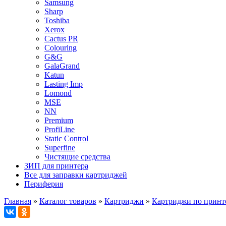
Samsung
Sharp
Toshiba
Xerox
Cactus PR
Colouring
G&G
GalaGrand
Katun
Lasting Imp
Lomond
MSE
NN
Premium
ProfiLine
Static Control
Superfine
Чистящие средства
ЗИП для принтера
Все для заправки картриджей
Периферия
Главная
»
Каталог товаров
»
Картриджи
»
Картриджи по принт