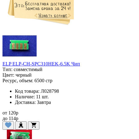
ELP ELP-CH-SPC310HEK-6.5K Чип
Тип:
совместимый
Цвет:
черный
Ресурс, объем:
6500 стр
Код товара:
Л028798
Наличие:
11 шт.
Доставка:
Завтра
от
120
p
до
114
p