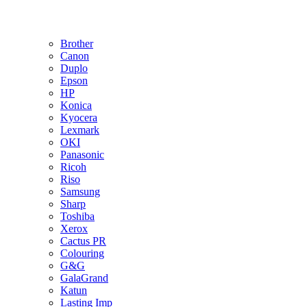
Brother
Canon
Duplo
Epson
HP
Konica
Kyocera
Lexmark
OKI
Panasonic
Ricoh
Riso
Samsung
Sharp
Toshiba
Xerox
Cactus PR
Colouring
G&G
GalaGrand
Katun
Lasting Imp