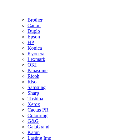
Brother
Canon
Duplo
Epson
HP
Konica
Kyocera
Lexmark
OKI
Panasonic
Ricoh
Riso
Samsung
Sharp
Toshiba
Xerox
Cactus PR
Colouring
G&G
GalaGrand
Katun
Lasting Imp