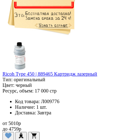
Ricoh Type 450 | 889465 Картридж лазерный
Тип:
оригинальный
Цвет:
черный
Ресурс, объем:
17 000 стр
Код товара:
Л009776
Наличие:
1 шт.
Доставка:
Завтра
от
5010
p
до
4759
p