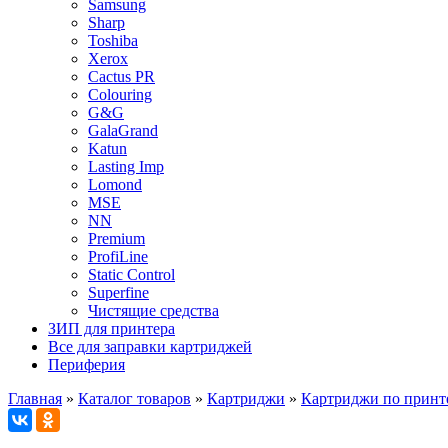
Samsung
Sharp
Toshiba
Xerox
Cactus PR
Colouring
G&G
GalaGrand
Katun
Lasting Imp
Lomond
MSE
NN
Premium
ProfiLine
Static Control
Superfine
Чистящие средства
ЗИП для принтера
Все для заправки картриджей
Периферия
Главная
»
Каталог товаров
»
Картриджи
»
Картриджи по принт