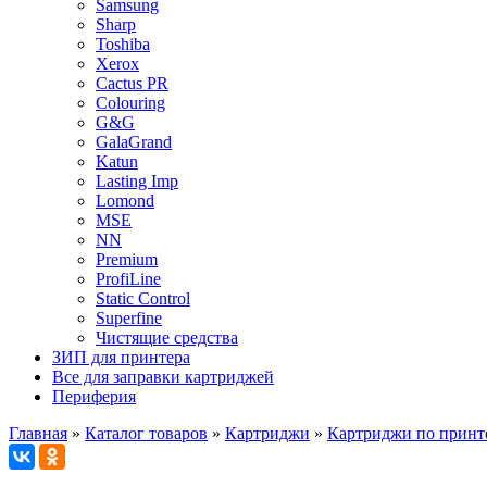
Samsung
Sharp
Toshiba
Xerox
Cactus PR
Colouring
G&G
GalaGrand
Katun
Lasting Imp
Lomond
MSE
NN
Premium
ProfiLine
Static Control
Superfine
Чистящие средства
ЗИП для принтера
Все для заправки картриджей
Периферия
Главная
»
Каталог товаров
»
Картриджи
»
Картриджи по принт