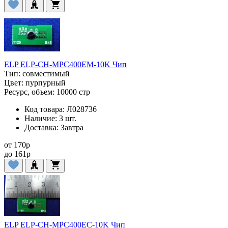
ELP ELP-CH-MPC400EM-10K Чип
Тип:
совместимый
Цвет:
пурпурный
Ресурс, объем:
10000 стр
Код товара:
Л028736
Наличие:
3 шт.
Доставка:
Завтра
от
170
p
до
161
p
ELP ELP-CH-MPC400EC-10K Чип