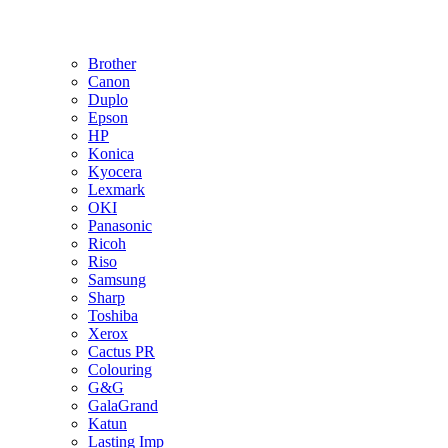
Brother
Canon
Duplo
Epson
HP
Konica
Kyocera
Lexmark
OKI
Panasonic
Ricoh
Riso
Samsung
Sharp
Toshiba
Xerox
Cactus PR
Colouring
G&G
GalaGrand
Katun
Lasting Imp