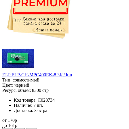
ELP ELP-CH-MPC400EK-8.3K Чип
Тип:
совместимый
Цвет:
черный
Ресурс, объем:
8300 стр
Код товара:
Л028734
Наличие:
7 шт.
Доставка:
Завтра
от
170
p
до
161
p