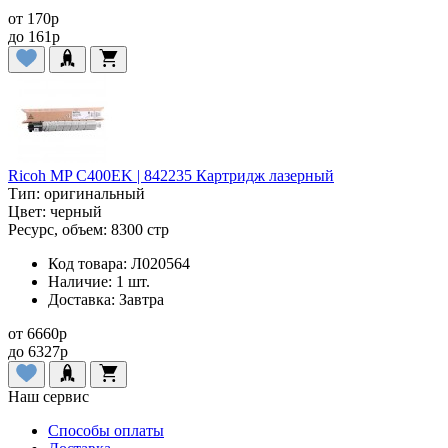
от
170
p
до
161
p
Ricoh MP C400EK | 842235 Картридж лазерный
Тип:
оригинальный
Цвет:
черный
Ресурс, объем:
8300 стр
Код товара:
Л020564
Наличие:
1 шт.
Доставка:
Завтра
от
6660
p
до
6327
p
Наш сервис
Способы оплаты