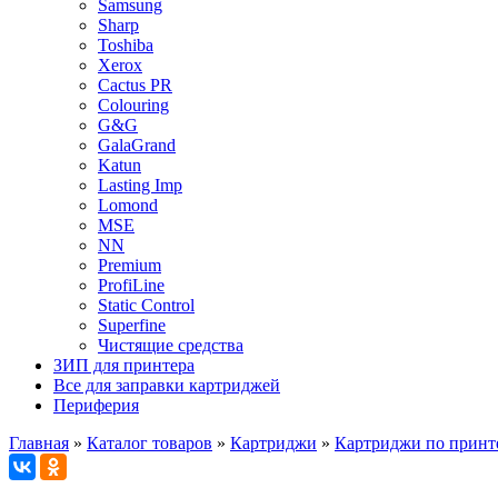
Samsung
Sharp
Toshiba
Xerox
Cactus PR
Colouring
G&G
GalaGrand
Katun
Lasting Imp
Lomond
MSE
NN
Premium
ProfiLine
Static Control
Superfine
Чистящие средства
ЗИП для принтера
Все для заправки картриджей
Периферия
Главная
»
Каталог товаров
»
Картриджи
»
Картриджи по принт