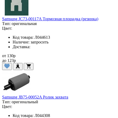
Samsung JC73-00117A Тормозная площадка (резинка)
Тип:
оригинальная
Цвет:
Код товара:
Л044613
Наличие:
запросить
Доставка:
от
130
p
до
123
p
Samsung JB75-00052A Ролик захвата
Тип:
оригинальный
Цвет:
Код товара:
Л044308