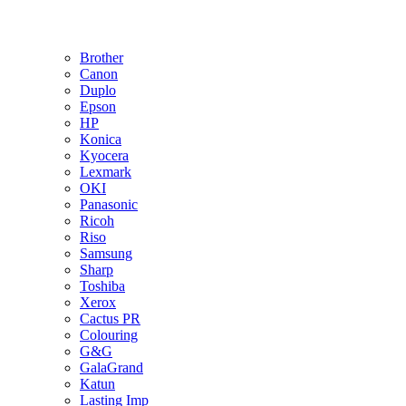
Brother
Canon
Duplo
Epson
HP
Konica
Kyocera
Lexmark
OKI
Panasonic
Ricoh
Riso
Samsung
Sharp
Toshiba
Xerox
Cactus PR
Colouring
G&G
GalaGrand
Katun
Lasting Imp