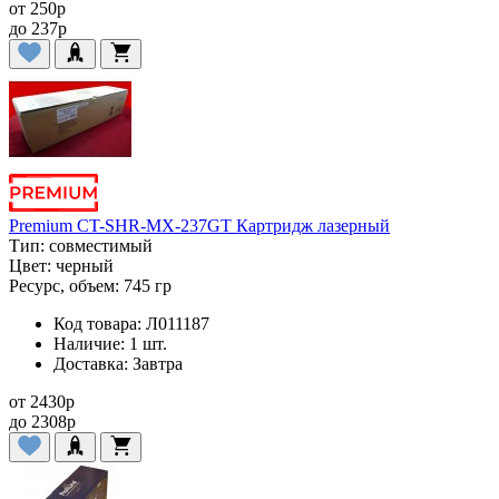
от
250
p
до
237
p
Premium CT-SHR-MX-237GT Картридж лазерный
Тип:
совместимый
Цвет:
черный
Ресурс, объем:
745 гр
Код товара:
Л011187
Наличие:
1 шт.
Доставка:
Завтра
от
2430
p
до
2308
p