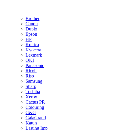
Brother
Canon
Duplo
Epson
HP
Konica
Kyocera
Lexmark
OKI
Panasonic
Ricoh
Riso
Samsung
Sharp
Toshiba
Xerox
Cactus PR
Colouring
G&G
GalaGrand
Katun
Lasting Imp