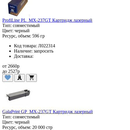
ProfiLine PL_MX-237GT Картридж лазерный
Тип:
совместимый
Цвет:
черный
Ресурс, объем:
596 гр
Код товара:
Л022314
Наличие:
запросить
Доставка:
от
2660
p
до
2527
p
GalaPrint GP_MX-237GT Картридж лазерный
Тип:
совместимый
Цвет:
черный
Ресурс, объем:
20 000 стр