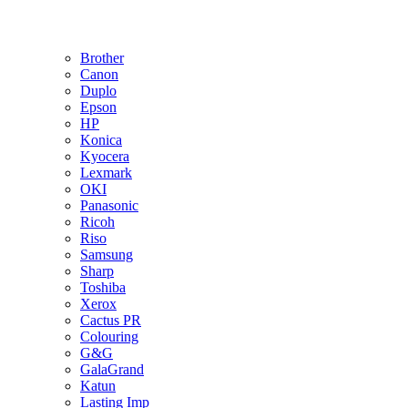
Brother
Canon
Duplo
Epson
HP
Konica
Kyocera
Lexmark
OKI
Panasonic
Ricoh
Riso
Samsung
Sharp
Toshiba
Xerox
Cactus PR
Colouring
G&G
GalaGrand
Katun
Lasting Imp