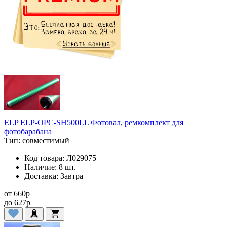
ELP ELP-OPC-SH500LL Фотовал, ремкомплект для
фотобарабана
Тип:
совместимый
Код товара:
Л029075
Наличие:
8 шт.
Доставка:
Завтра
от
660
p
до
627
p