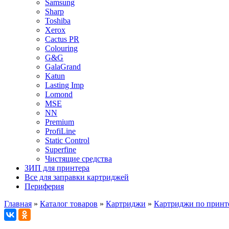
Samsung
Sharp
Toshiba
Xerox
Cactus PR
Colouring
G&G
GalaGrand
Katun
Lasting Imp
Lomond
MSE
NN
Premium
ProfiLine
Static Control
Superfine
Чистящие средства
ЗИП для принтера
Все для заправки картриджей
Периферия
Главная
»
Каталог товаров
»
Картриджи
»
Картриджи по принт