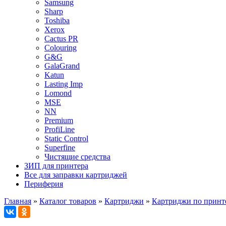
Samsung
Sharp
Toshiba
Xerox
Cactus PR
Colouring
G&G
GalaGrand
Katun
Lasting Imp
Lomond
MSE
NN
Premium
ProfiLine
Static Control
Superfine
Чистящие средства
ЗИП для принтера
Все для заправки картриджей
Периферия
Главная
»
Каталог товаров
»
Картриджи
»
Картриджи по принт