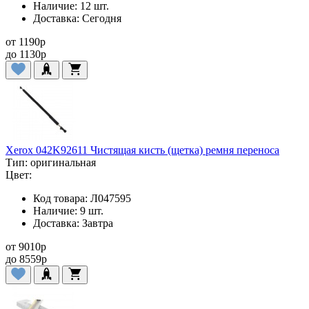
Наличие:
12 шт.
Доставка:
Сегодня
от
1190
p
до
1130
p
Xerox 042K92611 Чистящая кисть (щетка) ремня переноса
Тип:
оригинальная
Цвет:
Код товара:
Л047595
Наличие:
9 шт.
Доставка:
Завтра
от
9010
p
до
8559
p