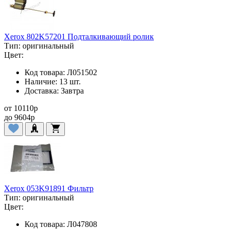
Xerox 802K57201 Подталкивающий ролик
Тип:
оригинальный
Цвет:
Код товара:
Л051502
Наличие:
13 шт.
Доставка:
Завтра
от
10110
p
до
9604
p
Xerox 053K91891 Фильтр
Тип:
оригинальный
Цвет:
Код товара:
Л047808