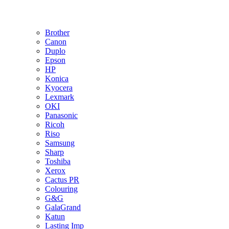
Brother
Canon
Duplo
Epson
HP
Konica
Kyocera
Lexmark
OKI
Panasonic
Ricoh
Riso
Samsung
Sharp
Toshiba
Xerox
Cactus PR
Colouring
G&G
GalaGrand
Katun
Lasting Imp