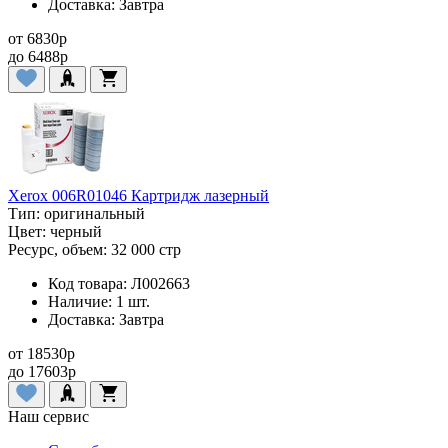
Доставка:
Завтра
от
6830
p
до
6488
p
Xerox 006R01046 Картридж лазерный
Тип:
оригинальный
Цвет:
черный
Ресурс, объем:
32 000 стр
Код товара:
Л002663
Наличие:
1 шт.
Доставка:
Завтра
от
18530
p
до
17603
p
Наш сервис