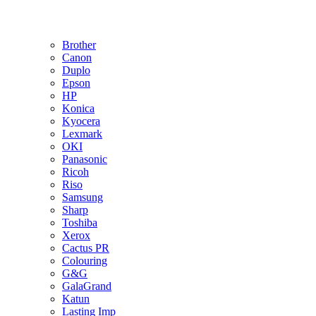
Brother
Canon
Duplo
Epson
HP
Konica
Kyocera
Lexmark
OKI
Panasonic
Ricoh
Riso
Samsung
Sharp
Toshiba
Xerox
Cactus PR
Colouring
G&G
GalaGrand
Katun
Lasting Imp