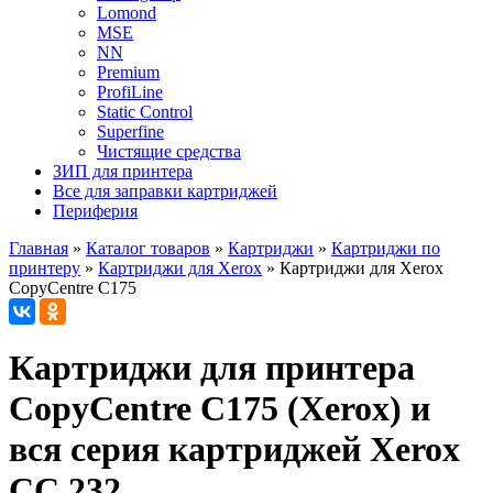
Lomond
MSE
NN
Premium
ProfiLine
Static Control
Superfine
Чистящие средства
ЗИП для принтера
Все для заправки картриджей
Периферия
Главная
»
Каталог товаров
»
Картриджи
»
Картриджи по
принтеру
»
Картриджи для Xerox
»
Картриджи для Xerox
CopyCentre C175
Картриджи для принтера
CopyCentre C175 (Xerox) и
вся серия картриджей Xerox
CC 232