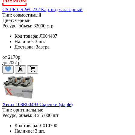
CS-PR CS-WC232 Картридж лазерный
Тип:
совместимый
Цвет:
черный
Ресурс, объем:
32000 стр
Код товара:
Л004487
Наличие:
3 шт.
Доставка:
Завтра
от
2170
p
до
2061
p
Xerox 108R00493 Скрепки (staple)
Тип:
оригинальные
Ресурс, объем:
3 x 5 000 шт
Код товара:
Л010700
Наличие:
3 шт.