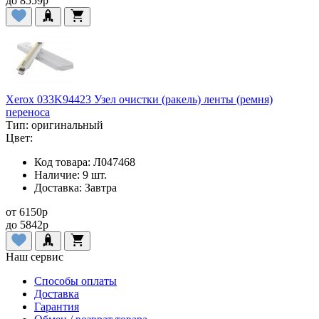
до
8559
p
Xerox 033K94423 Узел очистки (ракель) ленты (ремня)
переноса
Тип:
оригинальный
Цвет:
Код товара:
Л047468
Наличие:
9 шт.
Доставка:
Завтра
от
6150
p
до
5842
p
Наш сервис
Способы оплаты
Доставка
Гарантия