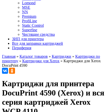
Lomond
MSE
NN
Premium
ProfiLine
Static Control
Superfine
Чистящие средства
ЗИП для принтера
Все для заправки картриджей
Периферия
Главная
»
Каталог товаров
»
Картриджи
»
Картриджи по
принтеру
»
Картриджи для Xerox
»
Картриджи для Xerox
DocuPrint 4590
Картриджи для принтера
DocuPrint 4590 (Xerox) и вся
серия картриджей Xerox
WCP 4110