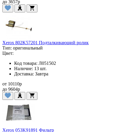
до
3657
p
Xerox 802K57201 Подталкивающий ролик
Тип:
оригинальный
Цвет:
Код товара:
Л051502
Наличие:
13 шт.
Доставка:
Завтра
от
10110
p
до
9604
p
Xerox 053K91891 Фильтр