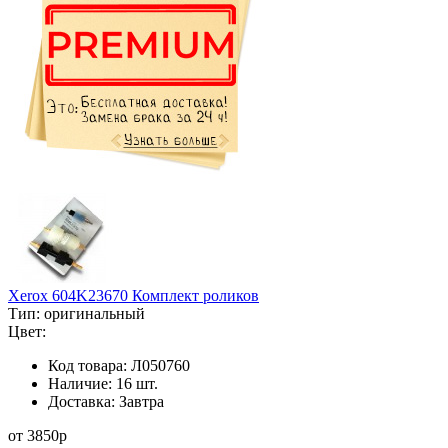
Xerox 604K23670 Комплект роликов
Тип:
оригинальный
Цвет:
Код товара:
Л050760
Наличие:
16 шт.
Доставка:
Завтра
от
3850
p