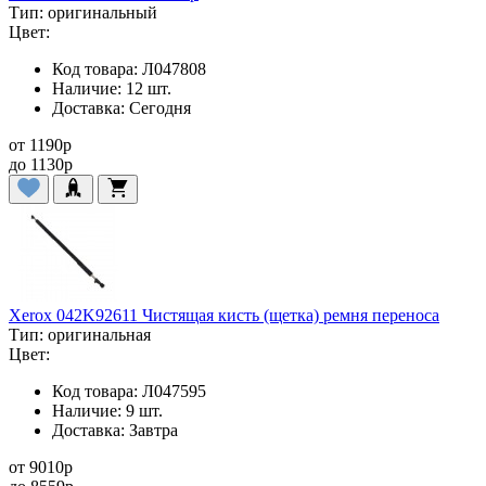
Тип:
оригинальный
Цвет:
Код товара:
Л047808
Наличие:
12 шт.
Доставка:
Сегодня
от
1190
p
до
1130
p
Xerox 042K92611 Чистящая кисть (щетка) ремня переноса
Тип:
оригинальная
Цвет:
Код товара:
Л047595
Наличие:
9 шт.
Доставка:
Завтра
от
9010
p