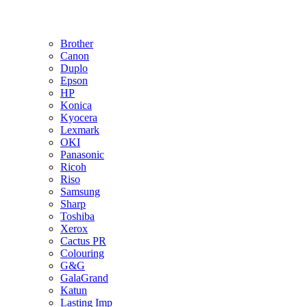
Brother
Canon
Duplo
Epson
HP
Konica
Kyocera
Lexmark
OKI
Panasonic
Ricoh
Riso
Samsung
Sharp
Toshiba
Xerox
Cactus PR
Colouring
G&G
GalaGrand
Katun
Lasting Imp