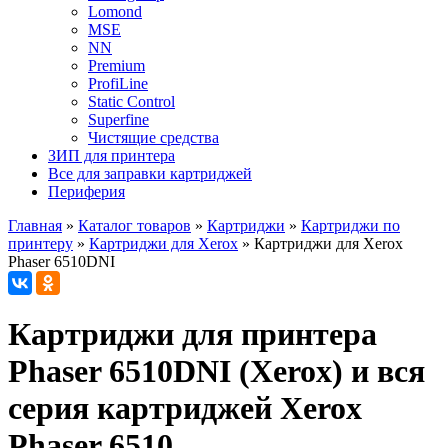
Lomond
MSE
NN
Premium
ProfiLine
Static Control
Superfine
Чистящие средства
ЗИП для принтера
Все для заправки картриджей
Периферия
Главная
»
Каталог товаров
»
Картриджи
»
Картриджи по
принтеру
»
Картриджи для Xerox
»
Картриджи для Xerox
Phaser 6510DNI
Картриджи для принтера
Phaser 6510DNI (Xerox) и вся
серия картриджей Xerox
Phaser 6510