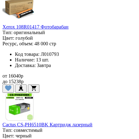
Xerox 108R01417 Фотобарабан
Тип:
оригинальный
Цвет:
голубой
Ресурс, объем:
48 000 стр
Код товара:
Л010793
Наличие:
13 шт.
Доставка:
Завтра
от
16040
p
до
15238
p
Cactus CS-PH6510BK Картридж лазерный
Тип:
совместимый
Цвет:
черный