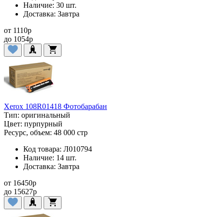
Наличие:
30 шт.
Доставка:
Завтра
от
1110
p
до
1054
p
Xerox 108R01418 Фотобарабан
Тип:
оригинальный
Цвет:
пурпурный
Ресурс, объем:
48 000 стр
Код товара:
Л010794
Наличие:
14 шт.
Доставка:
Завтра
от
16450
p
до
15627
p