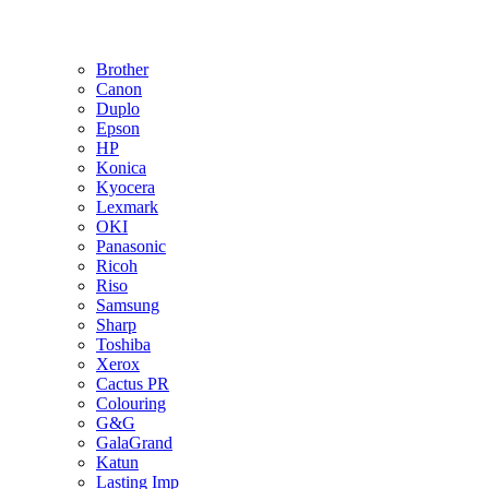
Brother
Canon
Duplo
Epson
HP
Konica
Kyocera
Lexmark
OKI
Panasonic
Ricoh
Riso
Samsung
Sharp
Toshiba
Xerox
Cactus PR
Colouring
G&G
GalaGrand
Katun
Lasting Imp