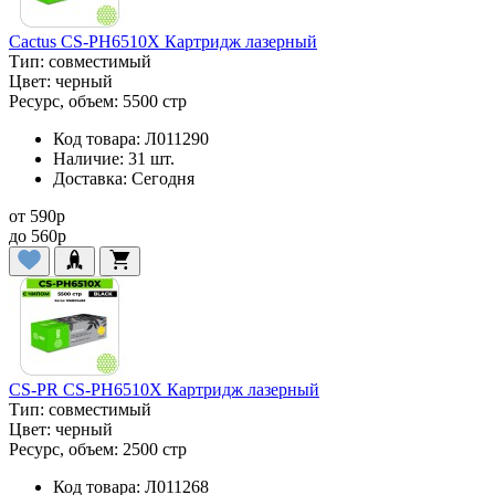
Cactus CS-PH6510X Картридж лазерный
Тип:
совместимый
Цвет:
черный
Ресурс, объем:
5500 стр
Код товара:
Л011290
Наличие:
31 шт.
Доставка:
Сегодня
от
590
p
до
560
p
CS-PR CS-PH6510X Картридж лазерный
Тип:
совместимый
Цвет:
черный
Ресурс, объем:
2500 стр
Код товара:
Л011268