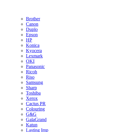
Brother
Canon
Duplo
Epson
HP
Konica
Kyocera
Lexmark
OKI
Panasonic
Ricoh
Riso
Samsung
Sharp
Toshiba
Xerox
Cactus PR
Colouring
G&G
GalaGrand
Katun
Lasting Imp