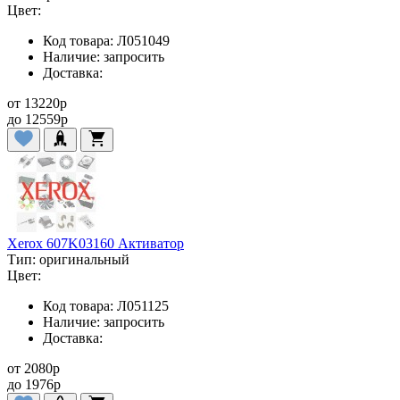
Цвет:
Код товара:
Л051049
Наличие:
запросить
Доставка:
от
13220
p
до
12559
p
Xerox 607K03160 Активатор
Тип:
оригинальный
Цвет:
Код товара:
Л051125
Наличие:
запросить
Доставка:
от
2080
p
до
1976
p