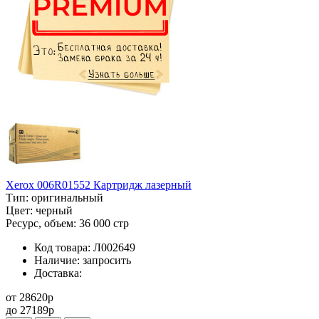
Xerox 006R01552 Картридж лазерный
Тип:
оригинальный
Цвет:
черный
Ресурс, объем:
36 000 стр
Код товара:
Л002649
Наличие:
запросить
Доставка:
от
28620
p
до
27189
p