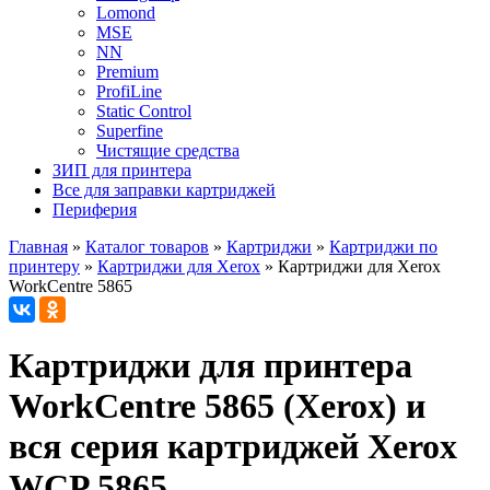
Lomond
MSE
NN
Premium
ProfiLine
Static Control
Superfine
Чистящие средства
ЗИП для принтера
Все для заправки картриджей
Периферия
Главная
»
Каталог товаров
»
Картриджи
»
Картриджи по
принтеру
»
Картриджи для Xerox
»
Картриджи для Xerox
WorkCentre 5865
Картриджи для принтера
WorkCentre 5865 (Xerox) и
вся серия картриджей Xerox
WCP 5865