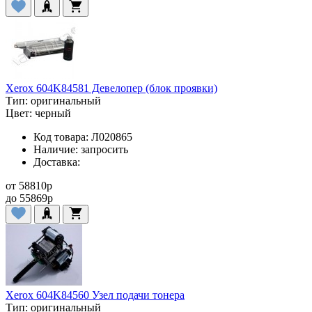
Xerox 604K84581 Девелопер (блок проявки)
Тип:
оригинальный
Цвет:
черный
Код товара:
Л020865
Наличие:
запросить
Доставка:
от
58810
p
до
55869
p
Xerox 604K84560 Узел подачи тонера
Тип:
оригинальный