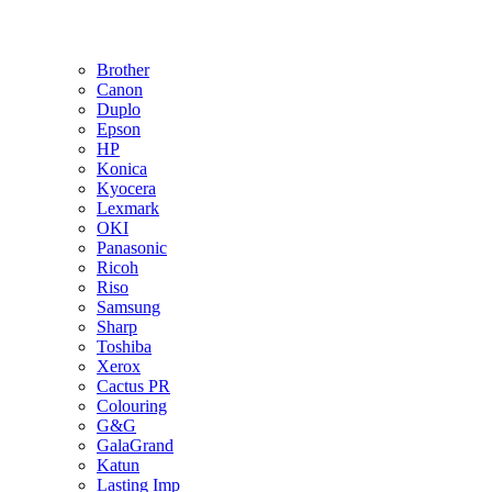
Brother
Canon
Duplo
Epson
HP
Konica
Kyocera
Lexmark
OKI
Panasonic
Ricoh
Riso
Samsung
Sharp
Toshiba
Xerox
Cactus PR
Colouring
G&G
GalaGrand
Katun
Lasting Imp