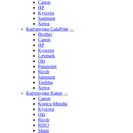
Canon
HP
Kyocera
Samsung
Xerox
Картриджи GalaPrint
Brother
Canon
HP
Kyocera
Lexmark
Oki
Panasonic
Ricoh
Samsung
Toshiba
Xerox
Картриджи Katun
Canon
Konica Minolta
Kyocera
Oki
Ricoh
RISO
Sharp