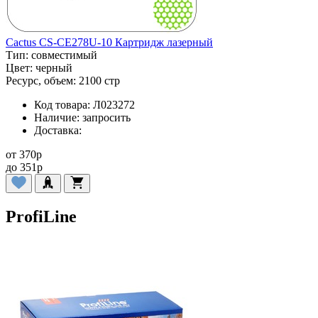
Cactus CS-CE278U-10 Картридж лазерный
Тип:
совместимый
Цвет:
черный
Ресурс, объем:
2100 стр
Код товара:
Л023272
Наличие:
запросить
Доставка:
от
370
p
до
351
p
ProfiLine