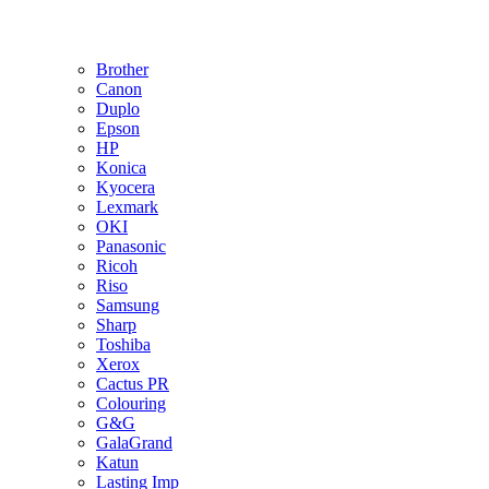
Brother
Canon
Duplo
Epson
HP
Konica
Kyocera
Lexmark
OKI
Panasonic
Ricoh
Riso
Samsung
Sharp
Toshiba
Xerox
Cactus PR
Colouring
G&G
GalaGrand
Katun
Lasting Imp