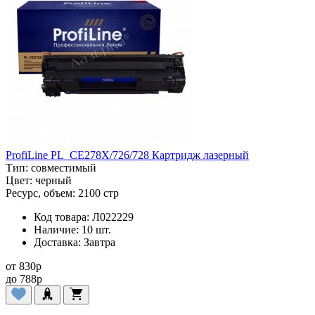
ProfiLine PL_CE278X/726/728 Картридж лазерный
Тип:
совместимый
Цвет:
черный
Ресурс, объем:
2100 стр
Код товара:
Л022229
Наличие:
10 шт.
Доставка:
Завтра
от
830
p
до
788
p