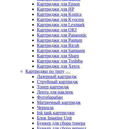
Картриджи для Epson
Картриджи для HP
Картриджи для Konica
Картриджи для Kyocera
Картриджи для Lexmark
Картриджи для OKI
Картриджи для Panasonic
Картриджи для Pantum
Картриджи для Ricoh
Картриджи для Samsung
Картриджи для Sharp
Картриджи для Toshiba
Картриджи для Xerox
Картриджи по типу
Лазерный картридж
Струйный картридж
Тонер картридж
Лента для наклеек
Фотобарабан
Матричный картридж
Чернила
Ink tank картриджи
Блок Imaging Unit
Бункер для сбора тонера
Бункер для сбора чернил