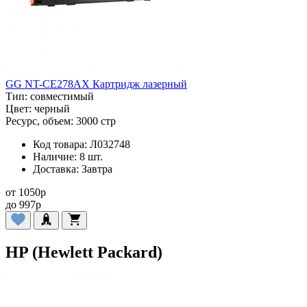
GG NT-CE278AX Картридж лазерный
Тип:
совместимый
Цвет:
черный
Ресурс, объем:
3000 стр
Код товара:
Л032748
Наличие:
8 шт.
Доставка:
Завтра
от
1050
p
до
997
p
HP (Hewlett Packard)