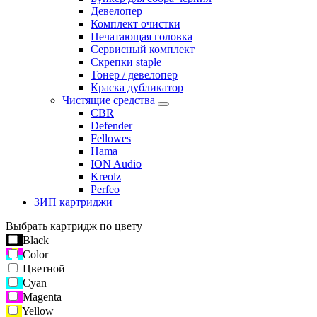
Девелопер
Комплект очистки
Печатающая головка
Сервисный комплект
Скрепки staple
Тонер / девелопер
Краска дубликатор
Чистящие средства
CBR
Defender
Fellowes
Hama
ION Audio
Kreolz
Perfeo
ЗИП картриджи
Выбрать картридж по цвету
Black
Color
Цветной
Cyan
Magenta
Yellow