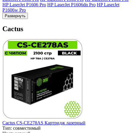
HP LaserJet P1606 Pro
HP LaserJet P1606dn Pro
HP LaserJet
P1606w Pro
Развернуть
Cactus
Cactus CS-CE278AS Картридж лазерный
Тип:
совместимый