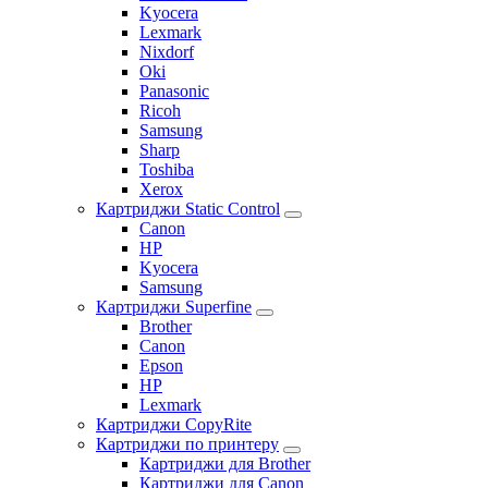
Kyocera
Lexmark
Nixdorf
Oki
Panasonic
Ricoh
Samsung
Sharp
Toshiba
Xerox
Картриджи Static Control
Canon
HP
Kyocera
Samsung
Картриджи Superfine
Brother
Canon
Epson
HP
Lexmark
Картриджи CopyRite
Картриджи по принтеру
Картриджи для Brother
Картриджи для Canon