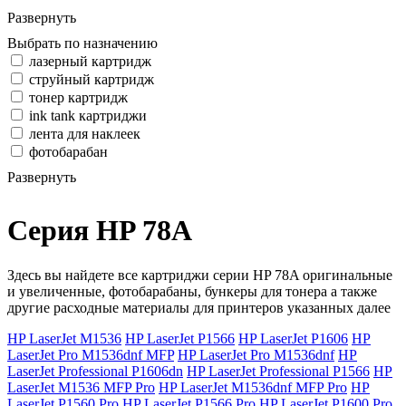
Развернуть
Выбрать по назначению
лазерный картридж
струйный картридж
тонер картридж
ink tank картриджи
лента для наклеек
фотобарабан
Развернуть
Серия HP 78A
Здесь вы найдете все картриджи серии HP 78A оригинальные
и увеличенные, фотобарабаны, бункеры для тонера а также
другие расходные материалы для принтеров указанных далее
HP LaserJet M1536
HP LaserJet P1566
HP LaserJet P1606
HP
LaserJet Pro M1536dnf MFP
HP LaserJet Pro M1536dnf
HP
LaserJet Professional P1606dn
HP LaserJet Professional P1566
HP
LaserJet M1536 MFP Pro
HP LaserJet M1536dnf MFP Pro
HP
LaserJet P1560 Pro
HP LaserJet P1566 Pro
HP LaserJet P1600 Pro