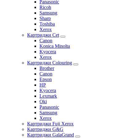
Panasonic
Ricoh
Samsung
Sharp
Toshiba
Xerox
Картриджи Cet
Canon
Konica Minolta
Kyocera
Xerox
Картриджи Colouring
Brother
Canon
Epson
HP
Kyocera
Lexmark
Oki
Panasonic
Samsung
Xerox
Картриджи Fuji Xerox
Картриджи G&G
Картриджи GalaGrand