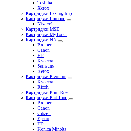
Toshiba
Xerox
Картриджи Lasting Imp
Картриджи Lomond
Nixdorf
Картриджи MSE
Картриджи MyToner
Картриджи NN
Brother
Canon
HP
Kyocera
Samsung
Xerox
Картриджи Premium
Kyocera
Ricoh
Картриджи Print-Rite
Картриджи ProfiLine
Brother
Canon
Citizen
Epson
HP
Konica Minolta