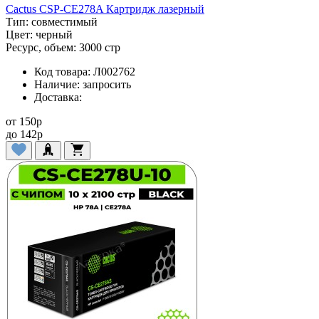
Cactus CSP-CE278A Картридж лазерный
Тип:
совместимый
Цвет:
черный
Ресурс, объем:
3000 стр
Код товара:
Л002762
Наличие:
запросить
Доставка:
от
150
p
до
142
p