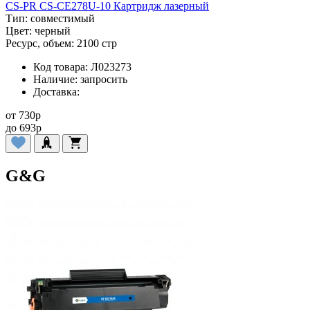
CS-PR CS-CE278U-10 Картридж лазерный
Тип:
совместимый
Цвет:
черный
Ресурс, объем:
2100 стр
Код товара:
Л023273
Наличие:
запросить
Доставка:
от
730
p
до
693
p
G&G