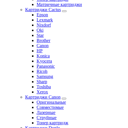
Матричные картриджи
Картриджи Cactus
Epson
Lexmark
Nixdorf
Oki
Star
Brother
Canon
HP
Konica
Kyocera
Panasonic
Ricoh
Samsung
Sharp
Toshiba
Xerox
Картриджи Canon
Оригинальные
Совместимые
Лазерные
Струйные
Тонер картридж
Картриджи Duplo