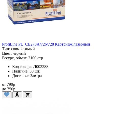
ProfiLine PL_CE278A/726/728 Картридж лазерный
Тип:
совместимый
Цвет:
черный
Ресурс, объем:
2100 стр
Код товара:
Л002288
Наличие:
30 шт.
Доставка:
Завтра
от
790
p
до
750
p