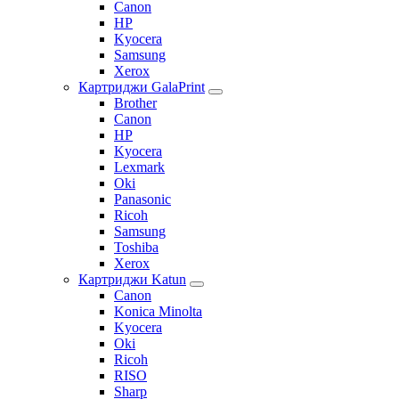
Canon
HP
Kyocera
Samsung
Xerox
Картриджи GalaPrint
Brother
Canon
HP
Kyocera
Lexmark
Oki
Panasonic
Ricoh
Samsung
Toshiba
Xerox
Картриджи Katun
Canon
Konica Minolta
Kyocera
Oki
Ricoh
RISO
Sharp