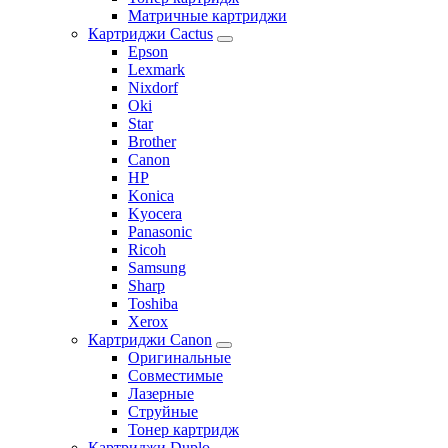
Матричные картриджи
Картриджи Cactus
Epson
Lexmark
Nixdorf
Oki
Star
Brother
Canon
HP
Konica
Kyocera
Panasonic
Ricoh
Samsung
Sharp
Toshiba
Xerox
Картриджи Canon
Оригинальные
Совместимые
Лазерные
Струйные
Тонер картридж
Картриджи Duplo