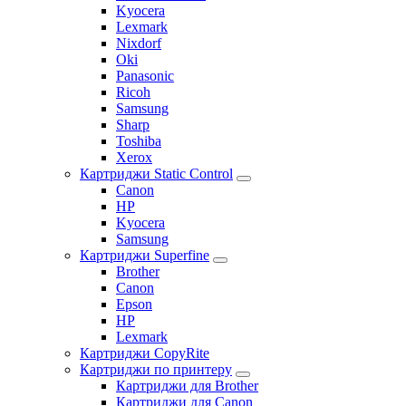
Kyocera
Lexmark
Nixdorf
Oki
Panasonic
Ricoh
Samsung
Sharp
Toshiba
Xerox
Картриджи Static Control
Canon
HP
Kyocera
Samsung
Картриджи Superfine
Brother
Canon
Epson
HP
Lexmark
Картриджи CopyRite
Картриджи по принтеру
Картриджи для Brother
Картриджи для Canon