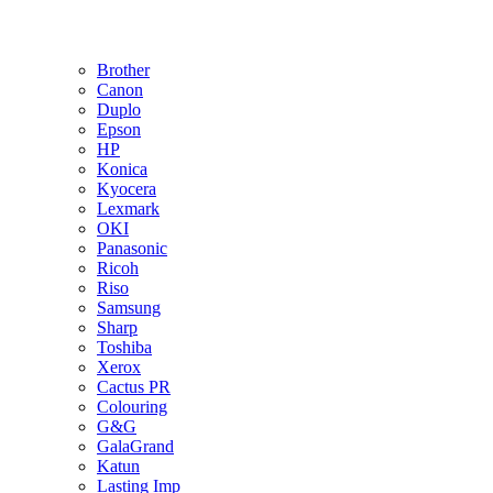
Brother
Canon
Duplo
Epson
HP
Konica
Kyocera
Lexmark
OKI
Panasonic
Ricoh
Riso
Samsung
Sharp
Toshiba
Xerox
Cactus PR
Colouring
G&G
GalaGrand
Katun
Lasting Imp