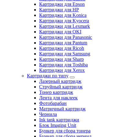
Картриджи для Epson
Картриджи для HP
Картриджи для Konica
Картриджи для Kyocera
Картриджи для Lexmark
Картриджи для OKI
Картриджи для Panasonic
Картриджи для Pantum
Картриджи для Ricoh
Картриджи для Samsung
Картриджи для Sharp
Картриджи для Toshiba
Картриджи для Xerox
Картриджи по типу
Лазерный картридж
Струйный картридж
Тонер картридж
Лента для наклеек
Фотобарабан
Матричный картридж
Чернила
Ink tank картриджи
Блок Imaging Unit
Бункер для сбора тонера
Бункер для сбора чернил