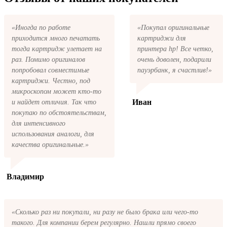
письмо с копией заказа. Это значит, что
заказ получен и мы позвоним вам так
быстро, как это возможно, чтобы оформить
«Иногда по работе
«Покупал оригинальные
доставку. Если вы не получили письмо с
приходится много печатать
картриджи для
копией заказа, пожалуйста, свяжитесь с
нами через сервис обратная связь, или
тогда картридж улетает на
принтера hp! Все четко,
позвоните.
раз. Помимо оригиналов
очень доволен, подарили
попробовал совместимые
пауэрбанк, я счастлив!»
картриджи. Честно, под
микроскопом может кто-то
Иван
и найдет отличия. Так что
покупаю по обстоятельствам,
для интенсивного
использования аналоги, для
качества оригинальные.»
Владимир
«Сколько раз ни покупали, ни разу не было брака или чего-то
такого. Для компании берем регулярно. Нашли прямо своего