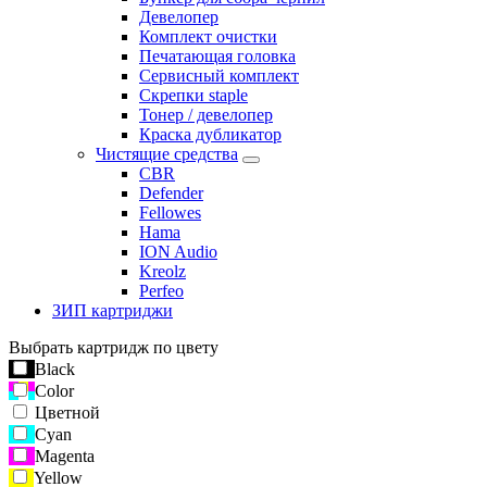
Девелопер
Комплект очистки
Печатающая головка
Сервисный комплект
Скрепки staple
Тонер / девелопер
Краска дубликатор
Чистящие средства
CBR
Defender
Fellowes
Hama
ION Audio
Kreolz
Perfeo
ЗИП картриджи
Выбрать картридж по цвету
Black
Color
Цветной
Cyan
Magenta
Yellow