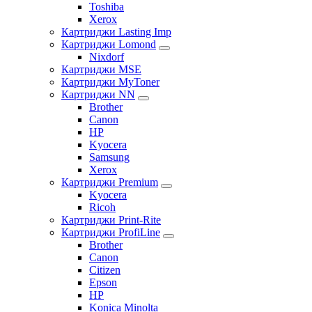
Toshiba
Xerox
Картриджи Lasting Imp
Картриджи Lomond
Nixdorf
Картриджи MSE
Картриджи MyToner
Картриджи NN
Brother
Canon
HP
Kyocera
Samsung
Xerox
Картриджи Premium
Kyocera
Ricoh
Картриджи Print-Rite
Картриджи ProfiLine
Brother
Canon
Citizen
Epson
HP
Konica Minolta