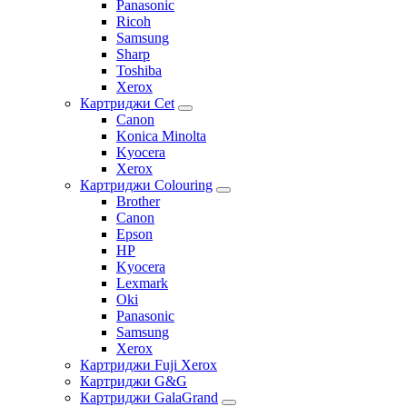
Panasonic
Ricoh
Samsung
Sharp
Toshiba
Xerox
Картриджи Cet
Canon
Konica Minolta
Kyocera
Xerox
Картриджи Colouring
Brother
Canon
Epson
HP
Kyocera
Lexmark
Oki
Panasonic
Samsung
Xerox
Картриджи Fuji Xerox
Картриджи G&G
Картриджи GalaGrand