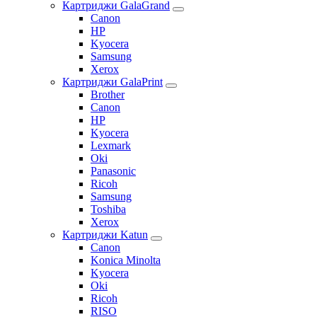
Картриджи GalaGrand
Canon
HP
Kyocera
Samsung
Xerox
Картриджи GalaPrint
Brother
Canon
HP
Kyocera
Lexmark
Oki
Panasonic
Ricoh
Samsung
Toshiba
Xerox
Картриджи Katun
Canon
Konica Minolta
Kyocera
Oki
Ricoh
RISO