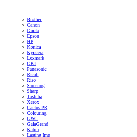
Brother
Canon
Duplo
Epson
HP
Konica
Kyocera
Lexmark
OKI
Panasonic
Ricoh
Riso
Samsung
Sharp
Toshiba
Xerox
Cactus PR
Colouring
G&G
GalaGrand
Katun
Lasting Imp