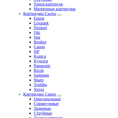
Тонер картридж
Матричные картриджи
Картриджи Cactus
Epson
Lexmark
Nixdorf
Oki
Star
Brother
Canon
HP
Konica
Kyocera
Panasonic
Ricoh
Samsung
Sharp
Toshiba
Xerox
Картриджи Canon
Оригинальные
Совместимые
Лазерные
Струйные
Тонер картридж