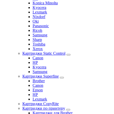
Konica Minolta
Kyocera
Lexmark
Nixdorf
Oki
Panasonic
Ricoh
Samsung
Sharp
Toshiba
Xerox
Картриджи Static Control
Canon
HP
Kyocera
Samsung
Картриджи Superfine
Brother
Canon
Epson
HP
Lexmark
Картриджи CopyRite
Картриджи по принтеру
Картриджи для Brother