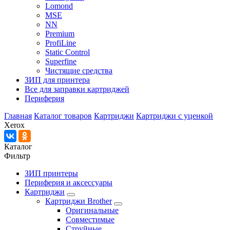
Lomond
MSE
NN
Premium
ProfiLine
Static Control
Superfine
Чистящие средства
ЗИП для принтера
Все для заправки картриджей
Периферия
Главная
Каталог товаров
Картриджи
Картриджи с уценкой
Xerox
Каталог
Фильтр
ЗИП принтеры
Периферия и аксессуары
Картриджи
Картриджи Brother
Оригинальные
Совместимые
Струйные