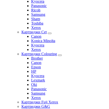
Kyocera
Panasonic
Ricoh
Samsung
Sharp
Toshiba
Xerox
Картриджи Cet
Canon
Konica Minolta
Kyocera
Xerox
Картриджи Colouring
Brother
Canon
Epson
HP
Kyocera
Lexmark
Oki
Panasonic
Samsung
Xerox
Картриджи Fuji Xerox
Картриджи G&G