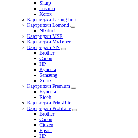
Sharp
Toshiba
Xerox
Картриджи Lasting Imp
Картриджи Lomond
Nixdorf
Картриджи MSE
Картриджи MyToner
Картриджи NN
Brother
Canon
HP
Kyocera
Samsung
Xerox
Картриджи Premium
Kyocera
Ricoh
Картриджи Print-Rite
Картриджи ProfiLine
Brother
Canon
Citizen
Epson
HP