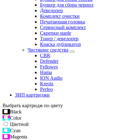
Бункер для сбора чернил
Девелопер
Комплект очистки
Печатающая головка
Сервисный комплект
Скрепки staple
Тонер / девелопер
Краска дубликатор
Чистящие средства
CBR
Defender
Fellowes
Hama
ION Audio
Kreolz
Perfeo
ЗИП картриджи
Выбрать картридж по цвету
Black
Color
Цветной
Cyan
Magenta