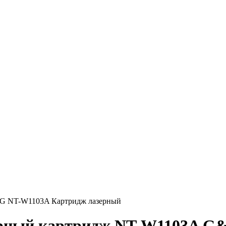
G NT-W1103A Картридж лазерный
ерный картридж NT-W1103A G