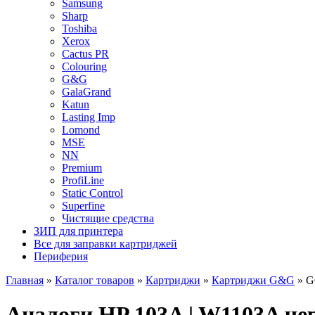
Samsung
Sharp
Toshiba
Xerox
Cactus PR
Colouring
G&G
GalaGrand
Katun
Lasting Imp
Lomond
MSE
NN
Premium
ProfiLine
Static Control
Superfine
Чистящие средства
ЗИП для принтера
Все для заправки картриджей
Периферия
Главная
»
Каталог товаров
»
Картриджи
»
Картриджи G&G
»
G
Аналоги HP 103A | W1103A ч