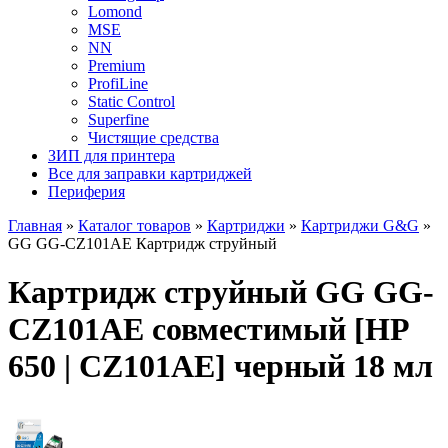
Lomond
MSE
NN
Premium
ProfiLine
Static Control
Superfine
Чистящие средства
ЗИП для принтера
Все для заправки картриджей
Периферия
Главная
»
Каталог товаров
»
Картриджи
»
Картриджи G&G
»
GG GG-CZ101AE Картридж струйный
Картридж струйный GG GG-
CZ101AE совместимый [HP
650 | CZ101AE] черный 18 мл