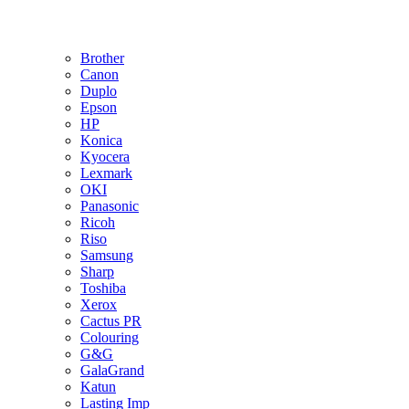
Brother
Canon
Duplo
Epson
HP
Konica
Kyocera
Lexmark
OKI
Panasonic
Ricoh
Riso
Samsung
Sharp
Toshiba
Xerox
Cactus PR
Colouring
G&G
GalaGrand
Katun
Lasting Imp