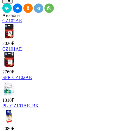
Аналоги
CZ102AE
2020
₽
CZ101AE
2760
₽
SFR-CZ102AE
1310
₽
PL_CZ101AE_BK
2080
₽