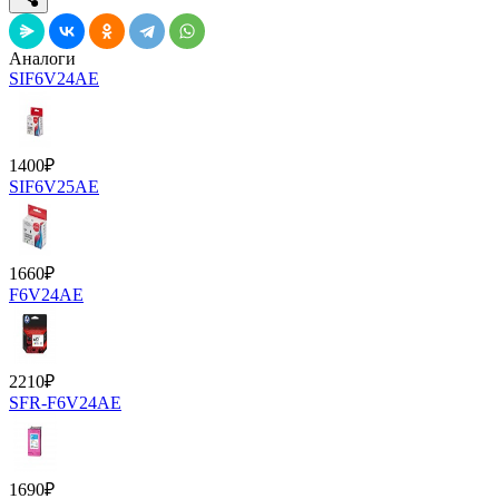
Аналоги
SIF6V24AE
1400
₽
SIF6V25AE
1660
₽
F6V24AE
2210
₽
SFR-F6V24AE
1690
₽