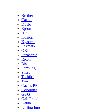
Brother
Canon
Duplo
Epson
HP
Konica
Kyocera
Lexmark
OKI
Panasonic
Ricoh
Riso
Samsung
Sharp
Toshiba
Xerox
Cactus PR
Colouring
G&G
GalaGrand
Katun
Lasting Imp