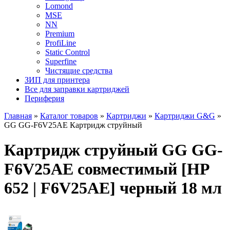
Lomond
MSE
NN
Premium
ProfiLine
Static Control
Superfine
Чистящие средства
ЗИП для принтера
Все для заправки картриджей
Периферия
Главная
»
Каталог товаров
»
Картриджи
»
Картриджи G&G
»
GG GG-F6V25AE Картридж струйный
Картридж струйный GG GG-
F6V25AE совместимый [HP
652 | F6V25AE] черный 18 мл