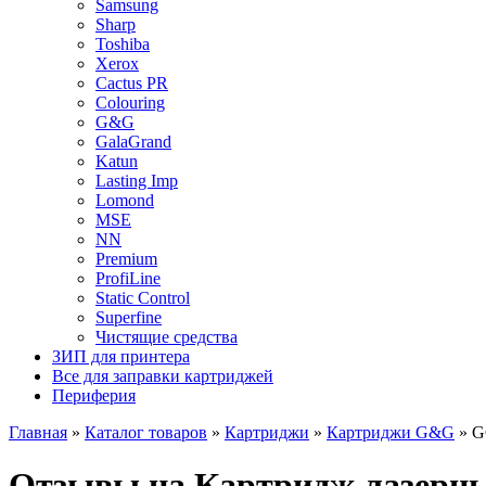
Samsung
Sharp
Toshiba
Xerox
Cactus PR
Colouring
G&G
GalaGrand
Katun
Lasting Imp
Lomond
MSE
NN
Premium
ProfiLine
Static Control
Superfine
Чистящие средства
ЗИП для принтера
Все для заправки картриджей
Периферия
Главная
»
Каталог товаров
»
Картриджи
»
Картриджи G&G
»
G
Отзывы на Картридж лазерн