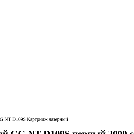
G NT-D109S Картридж лазерный
ый GG NT-D109S черный 2000 