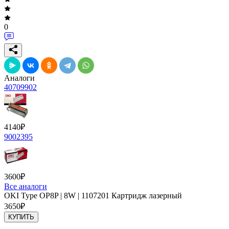
0
Аналоги
40709902
4140
₽
9002395
3600
₽
Все аналоги
OKI Type OP8P | 8W | 1107201 Картридж лазерный
3650
₽
КУПИТЬ