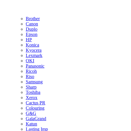
Brother
Canon
Duplo
Epson
HP
Konica
Kyocera
Lexmark
OKI
Panasonic
Ricoh
Riso
Samsung
Sharp
Toshiba
Xerox
Cactus PR
Colouring
G&G
GalaGrand
Katun
Lasting Imp