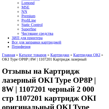
Lomond
MSE
NN
Premium
ProfiLine
Static Control
Superfine
Чистящие средства
ЗИП для принтера
Все для заправки картриджей
Периферия
Главная
»
Каталог товаров
»
Картриджи
»
Картриджи OKI
»
OKI Type OP8P | 8W | 1107201 Картридж лазерный
Отзывы на Картридж
лазерный OKI Type OP8P |
8W | 1107201 черный 2 000
стр 1107201 картридж OKI
оригинальный OKI Type