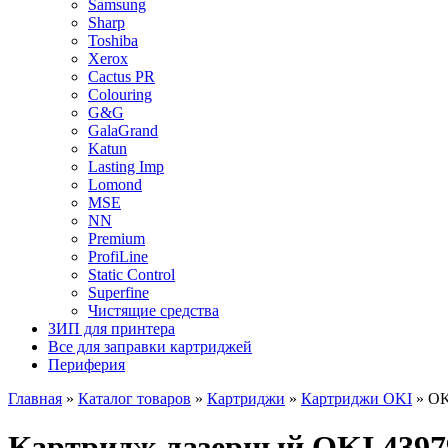
Samsung
Sharp
Toshiba
Xerox
Cactus PR
Colouring
G&G
GalaGrand
Katun
Lasting Imp
Lomond
MSE
NN
Premium
ProfiLine
Static Control
Superfine
Чистящие средства
ЗИП для принтера
Все для заправки картриджей
Периферия
Главная
»
Каталог товаров
»
Картриджи
»
Картриджи OKI
»
OK
Картридж лазерный OKI 43979