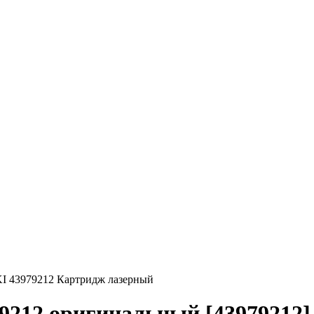
I 43979212 Картридж лазерный
212 оригинальный [43979212] 