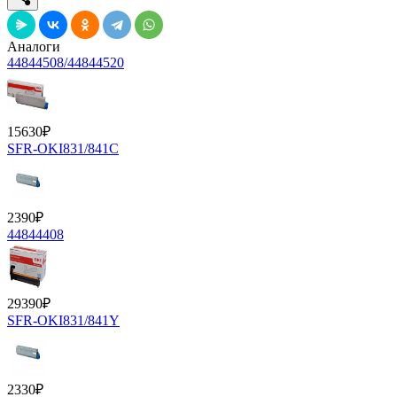
Аналоги
44844508/44844520
15630
₽
SFR-OKI831/841C
2390
₽
44844408
29390
₽
SFR-OKI831/841Y
2330
₽