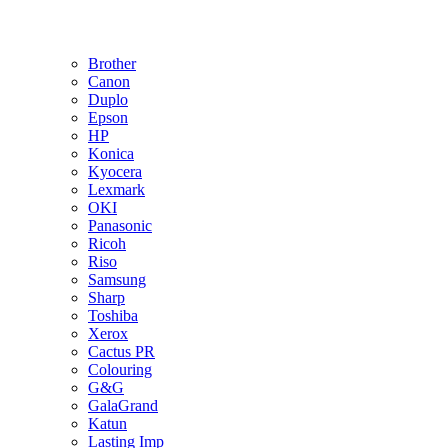
Brother
Canon
Duplo
Epson
HP
Konica
Kyocera
Lexmark
OKI
Panasonic
Ricoh
Riso
Samsung
Sharp
Toshiba
Xerox
Cactus PR
Colouring
G&G
GalaGrand
Katun
Lasting Imp