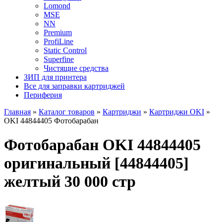
Lomond
MSE
NN
Premium
ProfiLine
Static Control
Superfine
Чистящие средства
ЗИП для принтера
Все для заправки картриджей
Периферия
Главная
»
Каталог товаров
»
Картриджи
»
Картриджи OKI
»
OKI 44844405 Фотобарабан
Фотобарабан OKI 44844405
оригинальный [44844405]
желтый 30 000 стр