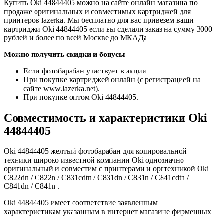
Купить Oki 44844405 можно на сайте онлайн магазина по
продаже оригинальных и совместимых картриджей для
принтеров lazerka. Мы бесплатно для вас привезём ваши
картриджи Oki 44844405 если вы сделали заказ на сумму 3000
рублей и более по всей Москве до МКАДа
Можно получить скидки и бонусы
Если фотобарабан участвует в акции.
При покупке картриджей онлайн (с регистрацией на
сайте www.lazerka.net).
При покупке оптом Oki 44844405.
Совместимость и характеристики Oki
44844405
Oki 44844405 желтый фотобарабан для копировальной
техники широко известной компании Oki однозначно
оригинальный и совместим с принтерами и оргтехникой Oki
C822dn / C822n / C831cdtn / C831dn / C831n / C841cdtn /
C841dn / C841n .
Oki 44844405 имеет соответствие заявленным
характеристикам указанным в интернет магазине фирменных