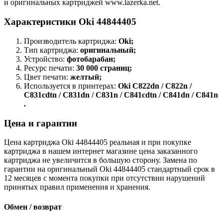
и оригинальных картриджей www.lazerka.net.
Характеристики Oki 44844405
Производитель картриджа:
Oki;
Тип картриджа:
оригинальный;
Устройство:
фотобарабан;
Ресурс печати:
30 000 страниц;
Цвет печати:
желтый;
Используется в принтерах:
Oki C822dn / C822n /
C831cdtn / C831dn / C831n / C841cdtn / C841dn / C841n
.
Цена и гарантии
Цена картриджа Oki 44844405 реальная и при покупке
картриджа в нашем интернет магазине цена заказанного
картриджа не увеличится в большую сторону. Замена по
гарантии на оригинальный Oki 44844405 стандартный срок в
12 месяцев с момента покупки при отсутствии нарушений
принятых правил применения и хранения.
Обмен / возврат