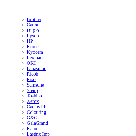
Brother
Canon
Duplo
Epson
HP
Konica
Kyocera
Lexmark
OKI
Panasonic
Ricoh
Riso
Samsung
Sharp
Toshiba
Xerox
Cactus PR
Colouring
G&G
GalaGrand
Katun
Lasting Imp