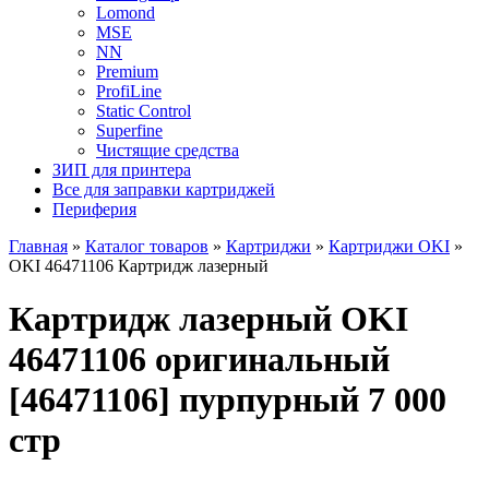
Lomond
MSE
NN
Premium
ProfiLine
Static Control
Superfine
Чистящие средства
ЗИП для принтера
Все для заправки картриджей
Периферия
Главная
»
Каталог товаров
»
Картриджи
»
Картриджи OKI
»
OKI 46471106 Картридж лазерный
Картридж лазерный OKI
46471106 оригинальный
[46471106] пурпурный 7 000
стр