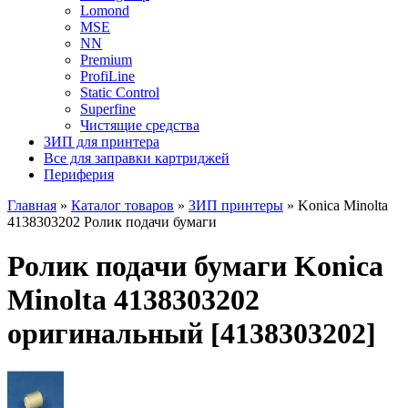
Lomond
MSE
NN
Premium
ProfiLine
Static Control
Superfine
Чистящие средства
ЗИП для принтера
Все для заправки картриджей
Периферия
Главная
»
Каталог товаров
»
ЗИП принтеры
»
Konica Minolta
4138303202 Ролик подачи бумаги
Ролик подачи бумаги Konica
Minolta 4138303202
оригинальный [4138303202]