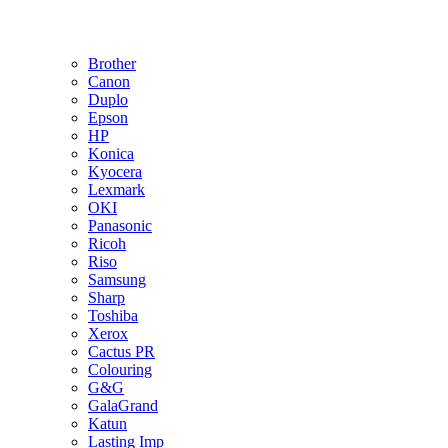
Brother
Canon
Duplo
Epson
HP
Konica
Kyocera
Lexmark
OKI
Panasonic
Ricoh
Riso
Samsung
Sharp
Toshiba
Xerox
Cactus PR
Colouring
G&G
GalaGrand
Katun
Lasting Imp