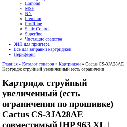
Lomond
MSE
NN
Premium
ProfiLine
Static Control
Superfine
Чистящие средства
ЗИП для принтера
Все для заправки картриджей
Периферия
Главная
»
Каталог товаров
»
Картриджи
»
Cactus CS-3JA28AE
Картридж струйный увеличенный (есть ограничени
Картридж струйный
увеличенный (есть
ограничения по прошивке)
Cactus CS-3JA28AE
совместимый [HP 963 XL |