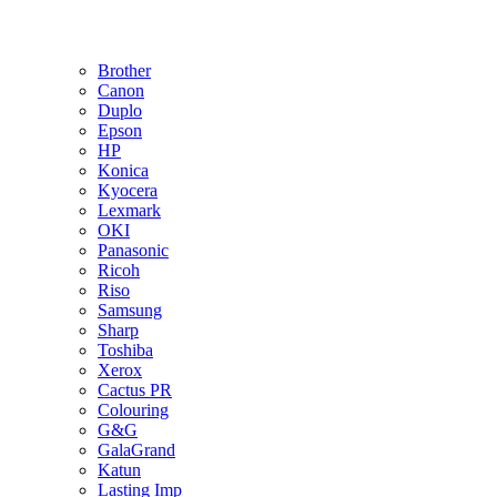
Brother
Canon
Duplo
Epson
HP
Konica
Kyocera
Lexmark
OKI
Panasonic
Ricoh
Riso
Samsung
Sharp
Toshiba
Xerox
Cactus PR
Colouring
G&G
GalaGrand
Katun
Lasting Imp