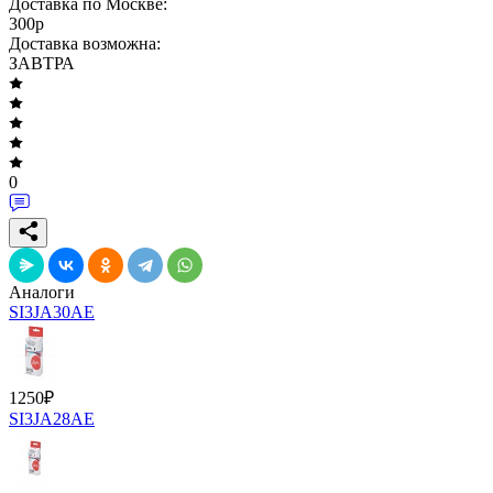
Доставка по Москве:
300
p
Доставка возможна:
ЗАВТРА
0
Аналоги
SI3JA30AE
1250
₽
SI3JA28AE