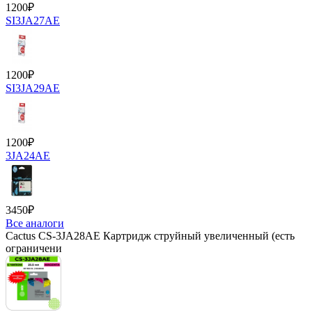
1200
₽
SI3JA27AE
1200
₽
SI3JA29AE
1200
₽
3JA24AE
3450
₽
Все аналоги
Cactus CS-3JA28AE Картридж струйный увеличенный (есть
ограничени