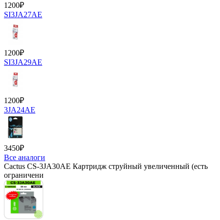
1200
₽
SI3JA27AE
1200
₽
SI3JA29AE
1200
₽
3JA24AE
3450
₽
Все аналоги
Cactus CS-3JA30AE Картридж струйный увеличенный (есть
ограничени