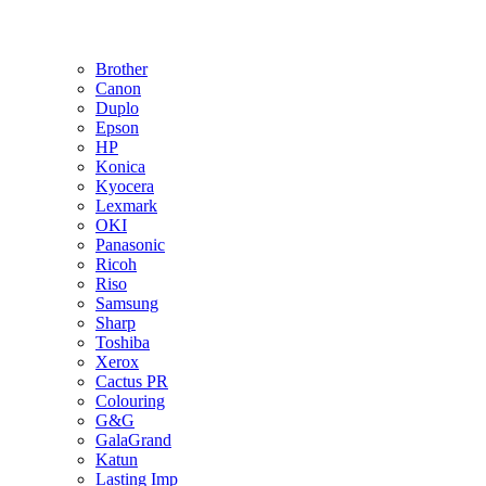
Brother
Canon
Duplo
Epson
HP
Konica
Kyocera
Lexmark
OKI
Panasonic
Ricoh
Riso
Samsung
Sharp
Toshiba
Xerox
Cactus PR
Colouring
G&G
GalaGrand
Katun
Lasting Imp