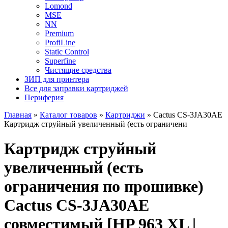
Lomond
MSE
NN
Premium
ProfiLine
Static Control
Superfine
Чистящие средства
ЗИП для принтера
Все для заправки картриджей
Периферия
Главная
»
Каталог товаров
»
Картриджи
»
Cactus CS-3JA30AE
Картридж струйный увеличенный (есть ограничени
Картридж струйный
увеличенный (есть
ограничения по прошивке)
Cactus CS-3JA30AE
совместимый [HP 963 XL |