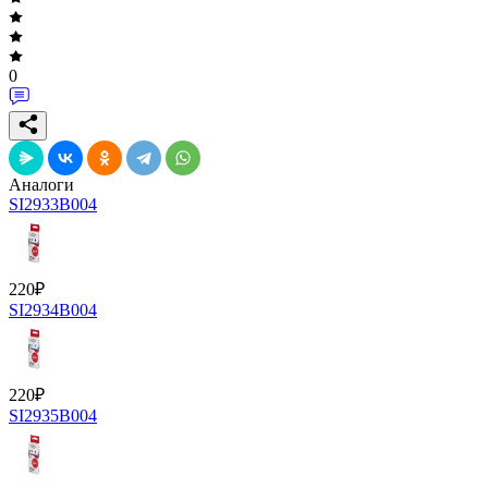
0
Аналоги
SI2933B004
220
₽
SI2934B004
220
₽
SI2935B004