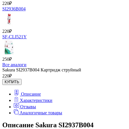
220
₽
SI2936B004
220
₽
SF-CLI521Y
250
₽
Все аналоги
Sakura SI2937B004 Картридж струйный
220
₽
КУПИТЬ
Описание
Характеристики
Отзывы
Аналогичные товары
Описание Sakura SI2937B004