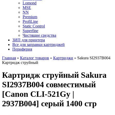
Lomond
MSE
NN
Premium
ProfiLine
Static Control
Superfine
Чистящие средства
ЗИП для принтера
Все для заправки картриджей
Периферия
Главная
»
Каталог товаров
»
Картриджи
»
Sakura SI2937B004
Картридж струйный
Картридж струйный Sakura
SI2937B004 совместимый
[Canon CLI-521Gy |
2937B004] серый 1400 стр