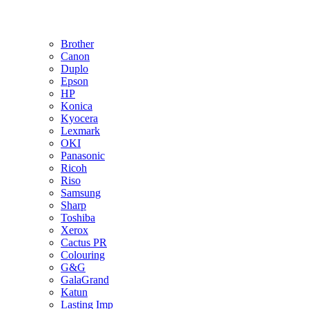
Brother
Canon
Duplo
Epson
HP
Konica
Kyocera
Lexmark
OKI
Panasonic
Ricoh
Riso
Samsung
Sharp
Toshiba
Xerox
Cactus PR
Colouring
G&G
GalaGrand
Katun
Lasting Imp