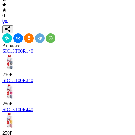
0
Аналоги
SIC13T00R140
250
₽
SIC13T00R340
250
₽
SIC13T00R440
250
₽