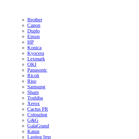
Brother
Canon
Duplo
Epson
HP
Konica
Kyocera
Lexmark
OKI
Panasonic
Ricoh
Riso
Samsung
Sharp
Toshiba
Xerox
Cactus PR
Colouring
G&G
GalaGrand
Katun
Lasting Imp