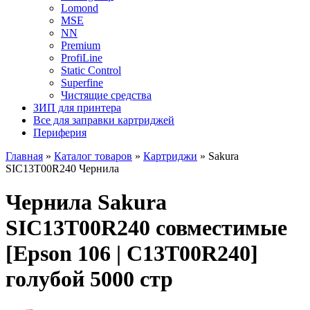
Lomond
MSE
NN
Premium
ProfiLine
Static Control
Superfine
Чистящие средства
ЗИП для принтера
Все для заправки картриджей
Периферия
Главная
»
Каталог товаров
»
Картриджи
»
Sakura
SIC13T00R240 Чернила
Чернила Sakura
SIC13T00R240 совместимые
[Epson 106 | C13T00R240]
голубой 5000 стр