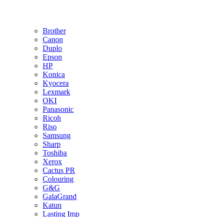
Brother
Canon
Duplo
Epson
HP
Konica
Kyocera
Lexmark
OKI
Panasonic
Ricoh
Riso
Samsung
Sharp
Toshiba
Xerox
Cactus PR
Colouring
G&G
GalaGrand
Katun
Lasting Imp