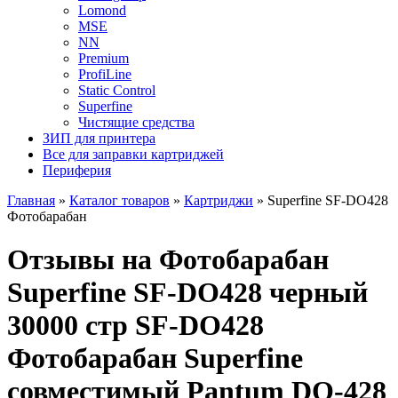
Lomond
MSE
NN
Premium
ProfiLine
Static Control
Superfine
Чистящие средства
ЗИП для принтера
Все для заправки картриджей
Периферия
Главная
»
Каталог товаров
»
Картриджи
»
Superfine SF-DO428
Фотобарабан
Отзывы на Фотобарабан
Superfine SF-DO428 черный
30000 стр SF-DO428
Фотобарабан Superfine
совместимый Pantum DO-428