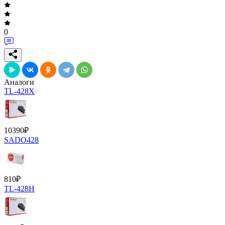
0
Аналоги
TL-428X
10390
₽
SADO428
810
₽
TL-428H